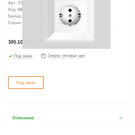
Арт.:
72-4090
Код:
00-00135290
Бренд:
REXANT
Серия:
Компьютерные аксессуары
305.10
руб.
/шт
Запрос оптовых цен
Под заказ
Под заказ
Описание