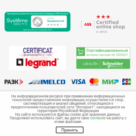
©2013-2026 ООО «Краснодарэлектро»
На информационном ресурсе при применении информационных
технологий предоставления информации осуществляется сбор,
Сайт носит информационный характер и не является
систематизация и анализ сведений, относящихся к
предпочтениям пользователей сети "Интернет", находящихся на
публичной офертой.
территории Российской Федерации
На сайте используются файлы cookie для хранения данных.
Стоимость товаров и их наличие не гарантируются.
Продолжая использовать сайт, вы даете свое
согласие
на работу с
этими файлами.
Принять