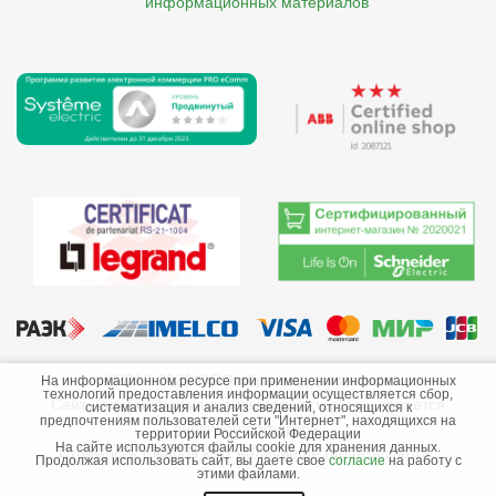
    информационных материалов
©2013-2026 ООО «Краснодарэлектро»
На информационном ресурсе при применении информационных
технологий предоставления информации осуществляется сбор,
Сайт носит информационный характер и не является
систематизация и анализ сведений, относящихся к
предпочтениям пользователей сети "Интернет", находящихся на
публичной офертой.
территории Российской Федерации
На сайте используются файлы cookie для хранения данных.
Стоимость товаров и их наличие не гарантируются.
Продолжая использовать сайт, вы даете свое
согласие
на работу с
этими файлами.