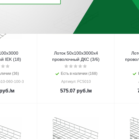
100х3000
Лоток 50х100х3000х4
Лот
й IEK (18)
проволочный ДКС (3/6)
провол
аличии (36)
Есть в наличии (168)
10-060-100-3
Артикул: FC5010
руб.
/м
575.07
руб.
/м