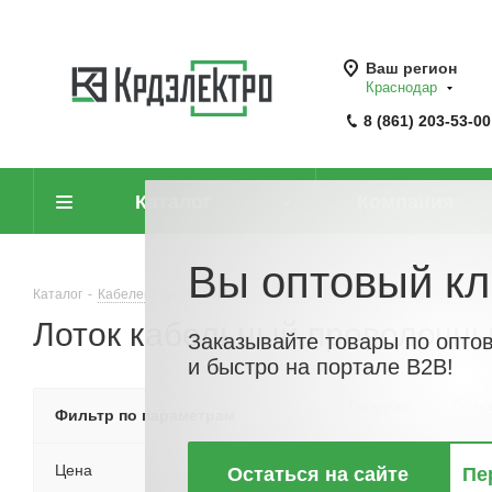
Ваш регион
Краснодар
8 (861) 203-53-00
Каталог
Компания
Вы оптовый кл
Каталог
-
Кабеленесущие системы (системы для прокладки кабеля)
-
Лоток кабельный проволочн
Заказывайте товары по опто
и быстро на портале B2B!
По хитам
По но
Фильтр по параметрам
Цена
Остаться на сайте
Пе