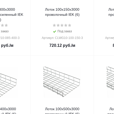
400х3000
Лоток 100х150х3000
Ло
силенный IEK
проволочный IEK (6)
про
)
 заказ
Под заказ
10-085-400-3
Артикул: CLWG10-100-150-3
Артик
руб.
/м
720.12
руб.
/м
х400х3000
Лоток 100х500х3000
Ло