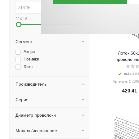
314.16
16856.15
Сегмент
Акции
Лоток 60х
Новинки
проволочны
Хиты
Есть в н
Артикул: CLWG
Производитель
420.41
Серия
Диаметр проволоки
Модель/исполнение