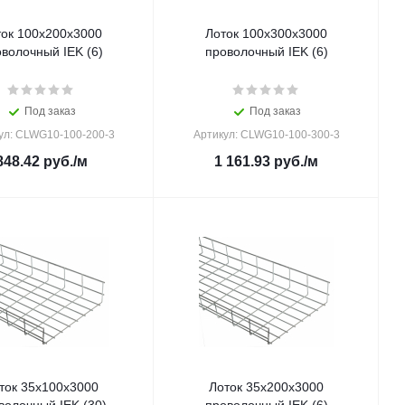
ток 100х200х3000
Лоток 100х300х3000
волочный IEK (6)
проволочный IEK (6)
Под заказ
Под заказ
ул: CLWG10-100-200-3
Артикул: CLWG10-100-300-3
848.42
руб.
/м
1 161.93
руб.
/м
ток 35х100х3000
Лоток 35х200х3000