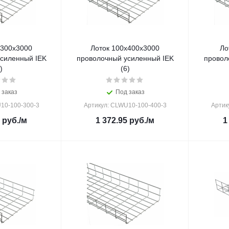
х300х3000
Лоток 100х400х3000
Ло
силенный IEK
проволочный усиленный IEK
провол
)
(6)
 заказ
Под заказ
10-100-300-3
Артикул: CLWU10-100-400-3
Артик
руб.
/м
1 372.95
руб.
/м
1