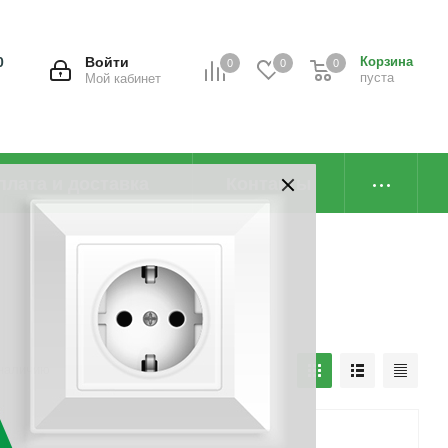
0
Войти
Корзина
0
0
0
пуста
Мой кабинет
плата и доставка
Контакты
наличию