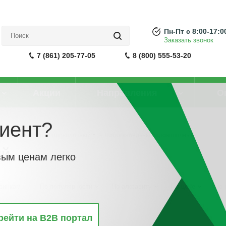
Пн-Пт с 8:00-17:0
Заказать звонок
7 (861) 205-77-05
8 (800) 555-53-20
Акции
Направления
О
иент?
Кабельный лоток проволочный
-
Лоток кабельный проволочный
ый
вым ценам легко
винкам
По популярности
По алфавиту
По цене
По 
рейти на B2B портал