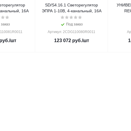
еторегулятор
SD/S4.16.1 Светорегулятор
УНИВЕ
канальный, 16А
ЭПРА 1-10В, 4-канальный, 16А
REG
 заказ
Под заказ
G110081R0011
Артикул: 2CDG110080R0011
Ар
руб.
/шт
123 072
руб.
/шт
1