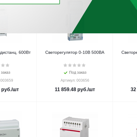
дистанц. 600Вт
Светорегулятор 0-10В 500ВА
Светор
 заказ
Под заказ
 003659
Артикул: 003656
руб.
/шт
11 859.48
руб.
/шт
32