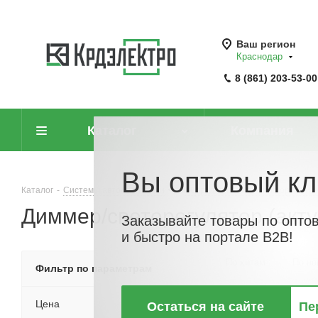
Ваш регион
Краснодар
8 (861) 203-53-00
Каталог
Компания
Вы оптовый кл
Каталог
-
Системы автоматизации
-
Оборудование для информацио
Диммер/светорегулятор (акт
Заказывайте товары по опто
и быстро на портале B2B!
По хитам
По но
Фильтр по параметрам
Цена
Остаться на сайте
Пе