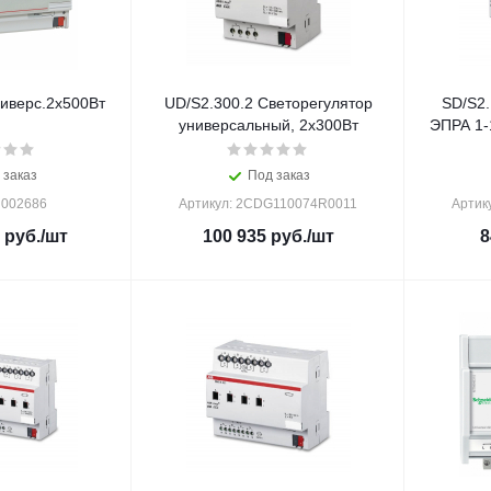
иверc.2х500Вт
UD/S2.300.2 Светорегулятор
SD/S2.
универсальный, 2х300Вт
ЭПРА 1-
 заказ
Под заказ
 002686
Артикул: 2CDG110074R0011
Артик
руб.
/шт
100 935
руб.
/шт
8