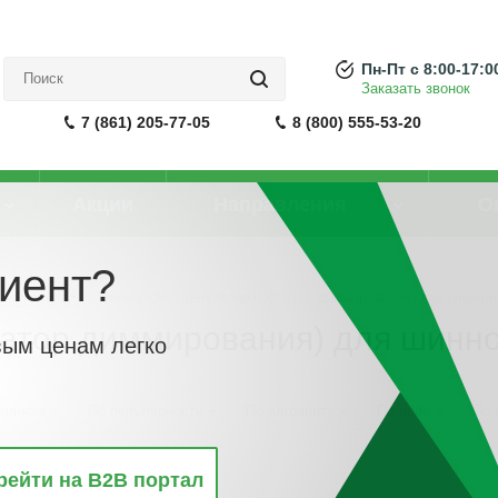
Пн-Пт с 8:00-17:0
Заказать звонок
7 (861) 205-77-05
8 (800) 555-53-20
Акции
Направления
О
иент?
нной шины
-
Диммер/светорегулятор (актуатор диммирования) для шинной
уатор диммирования) для шинн
вым ценам легко
винкам
По популярности
По алфавиту
По цене
По 
рейти на B2B портал