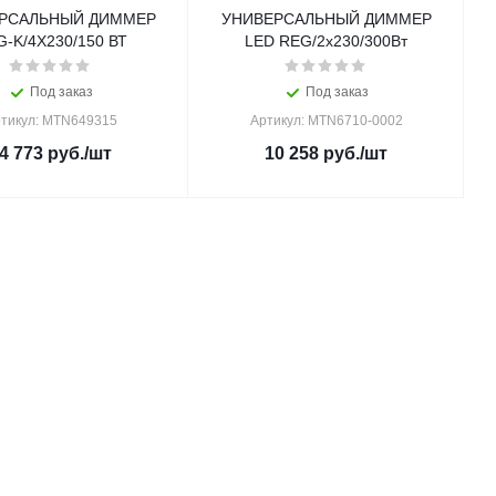
РСАЛЬНЫЙ ДИММЕР
УНИВЕРСАЛЬНЫЙ ДИММЕР
-K/4X230/150 ВТ
LED REG/2x230/300Вт
Под заказ
Под заказ
тикул: MTN649315
Артикул: MTN6710-0002
4 773
руб.
/шт
10 258
руб.
/шт