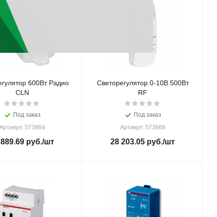
егулятор 600Вт Радио
Светорегулятор 0-10В 500Вт
CLN
RF
Под заказ
Под заказ
Артикул: 573864
Артикул: 573866
 889.69
руб.
/шт
28 203.05
руб.
/шт