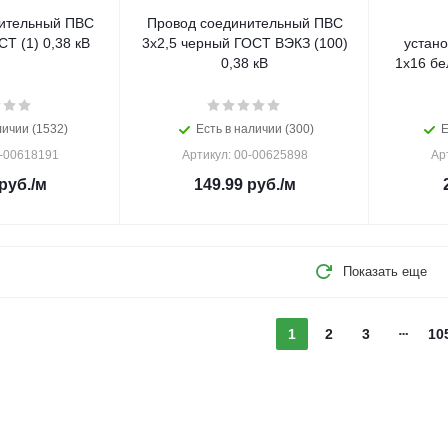
ительный ПВС
Провод соединительный ПВС
Т (1) 0,38 кВ
3х2,5 черный ГОСТ ВЭКЗ (100)
устан
0,38 кВ
1х16 бе
личии (1532)
Есть в наличии (300)
Е
0-00618191
Артикул: 00-00625898
Ар
руб.
/м
149.99
руб.
/м
Показать еще
1
2
3
10