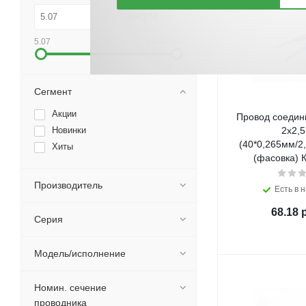
5.07
14943.54
Сегмент
Акции
Провод соедин
Новинки
2х2,5
(40*0,265мм/2
Хиты
(фасовка) К
Производитель
Есть в н
68.18
р
Серия
Модель/исполнение
Номин. сечение
проводника