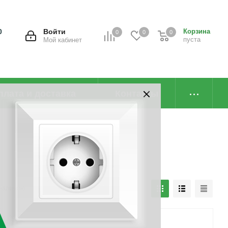
0
Войти
Корзина
0
0
0
пуста
Мой кабинет
плата и доставка
Контакты
наличию