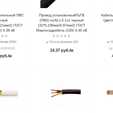
ительный ПВС
Провод установочныйПуГВ
Кабель
елый
(ПВ3) нг(А)-LS 1х1 черный
Цветл
,21мм2) ГОСТ
(32*0,196мм/0,97мм2) ГОСТ
) 0,38 кВ
Марпосадкабель (100) 0,45 кВ
личии (500)
Есть в наличии (10)
Е
0-00459548
Ар
14.37
руб.
/м
руб.
/м