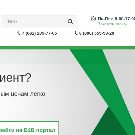
Пн-Пт с 8:00-17:0
Заказать звонок
7 (861) 205-77-05
8 (800) 555-53-20
Акции
Направления
О
иент?
арной прокладки
-
Кабель силовой
вым ценам легко
винкам
По популярности
По алфавиту
По цене
По 
рейти на B2B портал