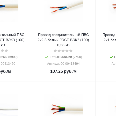
ительный ПВС
Провод соединительный ПВС
Провод
СТ ВЭКЗ (100)
2х2,5 белый ГОСТ ВЭКЗ (100)
2х1 бе
 кВ
0,38 кВ
личии (5900)
Есть в наличии (2600)
Е
0-00413450
Артикул: 00-00413494
Ар
уб.
/м
107.25
руб.
/м