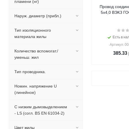
пламени (нг)
Провод соедин
5х4,0 ВЭКЗ ГОС
Наруж. диаметр (прибл.)
Тип изоляционного
материала жилы
Есть в на
Артикул: 0
Количество вспомогат./
385.33
уменьш. жил
Тип проводника.
Номин. напряжение U
(линейное)
С низким дымовыделением
- LS (согл. BS EN 61034-2)
Цвет жилы