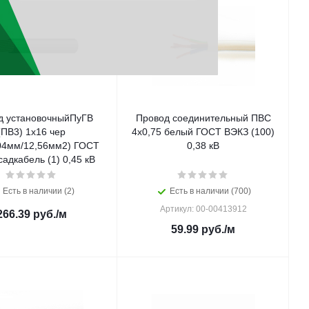
д установочныйПуГВ
Провод соединительный ПВС
(ПВ3) 1х16 чер
4х0,75 белый ГОСТ ВЭКЗ (100)
404мм/12,56мм2) ГОСТ
0,38 кВ
адкабель (1) 0,45 кВ
Есть в наличии (2)
Есть в наличии (700)
Артикул: 00-00413912
266.39
руб.
/м
59.99
руб.
/м