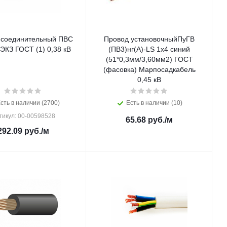
 соединительный ПВС
Провод установочныйПуГВ
ВЭКЗ ГОСТ (1) 0,38 кВ
(ПВ3)нг(А)-LS 1х4 синий
(51*0,3мм/3,60мм2) ГОСТ
(фасовка) Марпосадкабель
0,45 кВ
сть в наличии (2700)
Есть в наличии (10)
тикул: 00-00598528
65.68
руб.
/м
292.09
руб.
/м