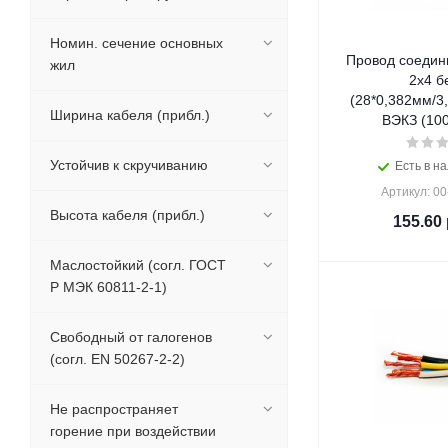
Номин. сечение основных
Провод соедин
жил
2х4 б
(28*0,382мм/3
Ширина кабеля (прибл.)
ВЭКЗ (100
Устойчив к скручиванию
Есть в на
Артикул: 0
Высота кабеля (прибл.)
155.60
Маслостойкий (согл. ГОСТ
Р МЭК 60811-2-1)
Свободный от галогенов
(согл. EN 50267-2-2)
Не распространяет
горение при воздействии