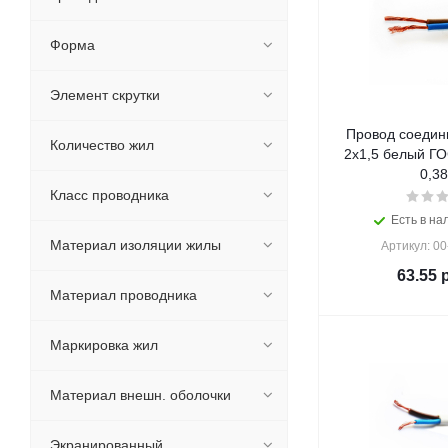
Форма
Элемент скрутки
Провод соедин
Количество жил
2х1,5 белый ГО
0,38
Класс проводника
Есть в на
Материал изоляции жилы
Артикул: 0
63.55
р
Материал проводника
Маркировка жил
Материал внешн. оболочки
Экранированный