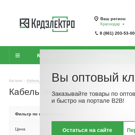
Ваш регион
Краснодар
8 (861) 203-53-00
Каталог
Компания
Вы оптовый кл
Каталог
-
Кабель, провод
-
Кабели и провода силовые для нестацион
Кабель силовой
Заказывайте товары по опто
и быстро на портале B2B!
По хитам
По но
Фильтр по параметрам
Цена
Остаться на сайте
Пе