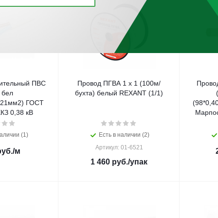
ительный ПВС
Провод ПГВА 1 х 1 (100м/
Прово
 бел
бухта) белый REXANT (1/1)
,21мм2) ГОСТ
(98*0,
КЗ 0,38 кВ
Марпос
аличии (1)
Есть в наличии (2)
Артикул: 01-6521
уб.
/м
1 460
руб.
/упак