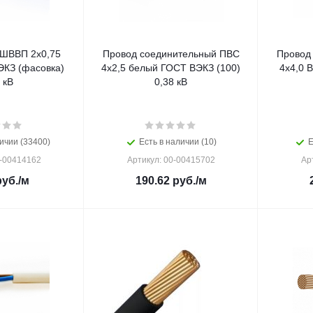
ШВВП 2х0,75
Провод соединительный ПВС
Провод
КЗ (фасовка)
4х2,5 белый ГОСТ ВЭКЗ (100)
4х4,0 
 кВ
0,38 кВ
ичии (33400)
Есть в наличии (10)
Е
0-00414162
Артикул: 00-00415702
Ар
уб.
/м
190.62
руб.
/м