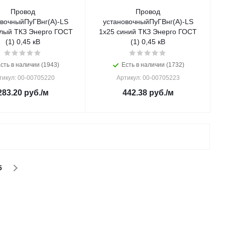
Провод
Провод
овочныйПуГВнг(А)-LS
установочныйПуГВнг(А)-LS
лый ТКЗ Энерго ГОСТ
1х25 синий ТКЗ Энерго ГОСТ
(1) 0,45 кВ
(1) 0,45 кВ
сть в наличии (1943)
Есть в наличии (1732)
тикул: 00-00705220
Артикул: 00-00705223
283.20
руб.
/м
442.38
руб.
/м
5