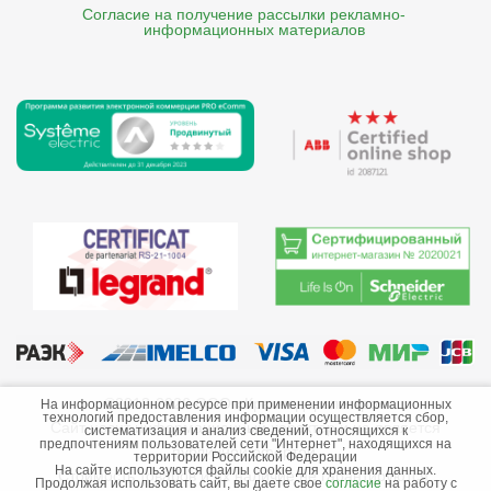
Согласие на получение рассылки рекламно- 

    информационных материалов
©2013-2026 ООО «Краснодарэлектро»
На информационном ресурсе при применении информационных
технологий предоставления информации осуществляется сбор,
Сайт носит информационный характер и не является
систематизация и анализ сведений, относящихся к
предпочтениям пользователей сети "Интернет", находящихся на
публичной офертой.
территории Российской Федерации
На сайте используются файлы cookie для хранения данных.
Стоимость товаров и их наличие не гарантируются.
Продолжая использовать сайт, вы даете свое
согласие
на работу с