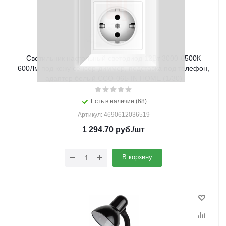
Светильник настольный светодиод 12Вт 3000-6500К
600Лм под кожу сенсор-диммер, подставка под телефон,
адаптер белый ССО-06Б IN HOME (1/30)
Есть в наличии (68)
Артикул: 4690612036519
1 294.70
руб.
/шт
В корзину