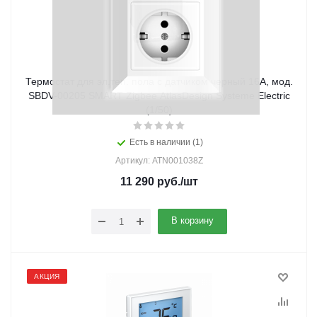
Термостат для эл.теп. пола c датчиком черный 16А, мод.
SBDV-00205 SMART Zigbee AtlasDesign Systeme Electric
(1/50)
Есть в наличии (1)
Артикул: ATN001038Z
11 290
руб.
/шт
В корзину
АКЦИЯ