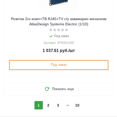
Розетка 2гн комп+ТВ RJ45+TV с/у аквамарин механизм
AtlasDesign Systeme Electric (1/10)
Под заказ
Артикул: ATN001189
1 037.61
руб.
/шт
Под заказ
Показать еще
1
2
3
10