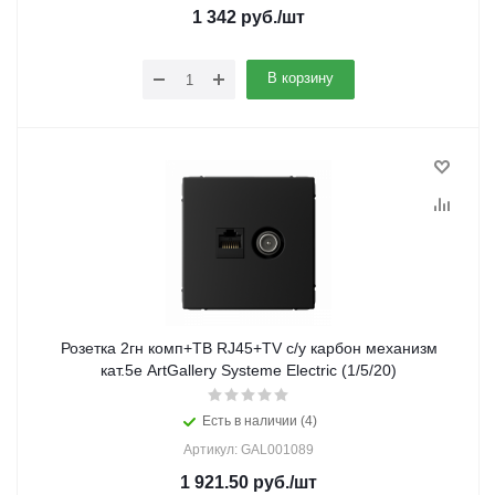
1 342
руб.
/шт
В корзину
Розетка 2гн комп+ТВ RJ45+TV с/у карбон механизм
кат.5е ArtGallery Systeme Electric (1/5/20)
Есть в наличии (4)
Артикул: GAL001089
1 921.50
руб.
/шт