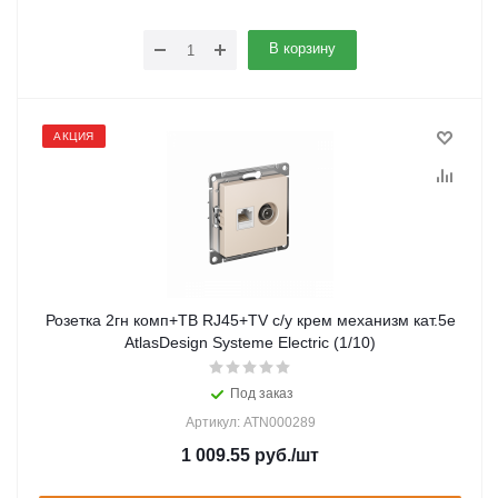
В корзину
АКЦИЯ
Розетка 2гн комп+ТВ RJ45+TV с/у крем механизм кат.5е
AtlasDesign Systeme Electric (1/10)
Под заказ
Артикул: ATN000289
1 009.55
руб.
/шт