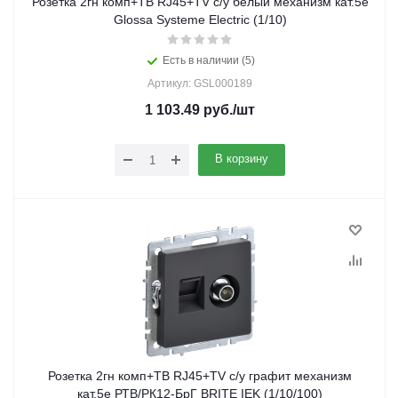
Розетка 2гн комп+ТВ RJ45+TV с/у белый механизм кат.5е
Glossa Systeme Electric (1/10)
Есть в наличии (5)
Артикул: GSL000189
1 103.49
руб.
/шт
В корзину
Розетка 2гн комп+ТВ RJ45+TV с/у графит механизм
кат.5е РТВ/РК12-БрГ BRITE IEK (1/10/100)