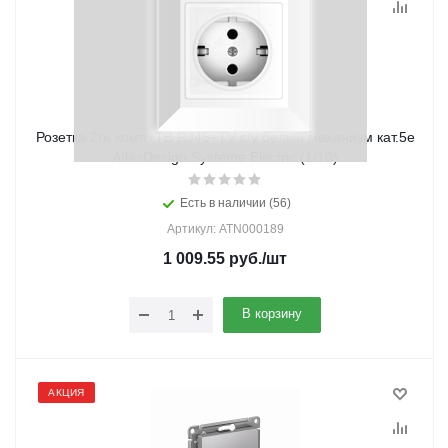
Розетка 2гн комп+ТВ RJ45+TV с/у белый механизм кат.5е
AtlasDesign Systeme Electric (1/10)
Есть в наличии (56)
Артикул: ATN000189
1 009.55
руб.
/шт
В корзину
АКЦИЯ