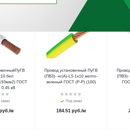
овочныйПуГВ
Провод установочный ПуГВ
Провод
х10 бел
(ПВ3)- нг(А)-LS 1х10 желто-
(ПВ3)- н
,193мм2) ГОСТ
зеленый ГОСТ (Р-Р) (100)
ГОС
 0,45 кВ
 заказ
Под заказ
руб.
/м
184.51
руб.
/м