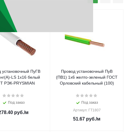
 установочный ПуГВ
Провод установочный ПуВ
г(А)-LS 1х16 белый
(ПВ1) 1х6 желто-зеленый ГОСТ
Т РЭК-PRYSMIAN
Орловский кабельный (100)
Под заказ
Под заказ
Артикул: ГТ1807
278.40
руб.
/м
51.67
руб.
/м