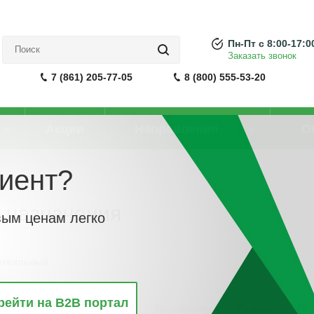
Пн-Пт с 8:00-17:0
Заказать звонок
7 (861) 205-77-05
8 (800) 555-53-20
Акции
Направления
О
иент?
 назначения
вым ценам легко
ножильный
рейти на B2B портал
винкам
По популярности
По алфавиту
По цене
По 