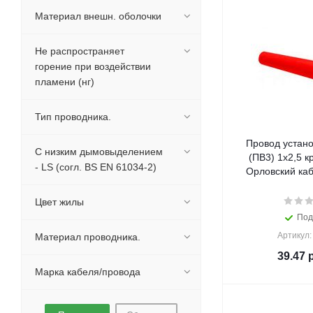
Материал внешн. оболочки
Не распространяет
горение при воздействии
пламени (нг)
Тип проводника.
Провод устан
С низким дымовыделением
(ПВ3) 1х2,5 
- LS (согл. BS EN 61034-2)
Орловский каб
Цвет жилы
Под
Артикул:
Материал проводника.
39.47
р
Марка кабеля/провода