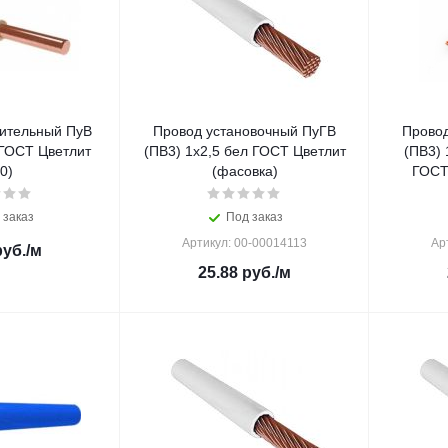
ительный ПуВ
Провод установочный ПуГВ
Провод
 ГОСТ Цветлит
(ПВ3) 1х2,5 бел ГОСТ Цветлит
(ПВ3) 
0)
(фасовка)
ГОСТ
 заказ
Под заказ
Артикул: 00-00014113
Ар
уб.
/м
25.88
руб.
/м