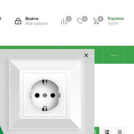
0
Войти
Корзина
0
0
0
пуста
Мой кабинет
плата и доставка
Контакты
наличию