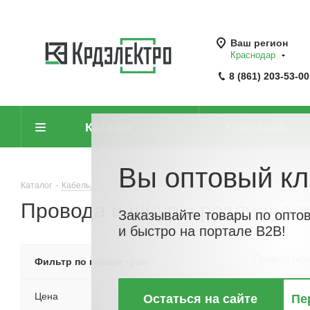
Ваш регион
Краснодар
8 (861) 203-53-00
Каталог
Компания
Вы оптовый кл
Каталог
-
Кабель, провод
-
Провода и шнуры различного назначения
Провода и шнуры различного
Заказывайте товары по опто
и быстро на портале B2B!
Провод од
Фильтр по параметрам
Цена
Остаться на сайте
Пе
По хитам
По но