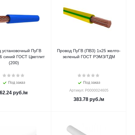
 установочный ПуГВ
Провод ПуГВ (ПВ3) 1х25 желто-
х6 синий ГОСТ Цветлит
зеленый ГОСТ РЭМЗ/ТДМ
(200)
Под заказ
Под заказ
Артикул: Р0000024605
62.24
руб.
/м
383.78
руб.
/м