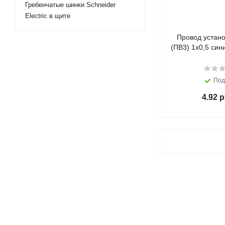
Гребенчатые шинки Schneider
Electric в щите
Провод устан
(ПВ3) 1х0,5 си
Под
4.92
р