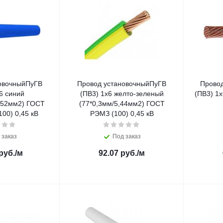
овочныйПуГВ
Провод установочныйПуГВ
Провод
6 синий
(ПВ3) 1х6 желто-зеленый
(ПВ3) 1
,52мм2) ГОСТ
(77*0,3мм/5,44мм2) ГОСТ
00) 0,45 кВ
РЭМЗ (100) 0,45 кВ
 заказ
Под заказ
руб.
/м
92.07
руб.
/м