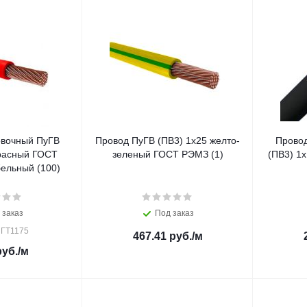
овочный ПуГВ
Провод ПуГВ (ПВ3) 1х25 желто-
Провод
красный ГОСТ
зеленый ГОСТ РЭМЗ (1)
(ПВ3) 1
ельный (100)
 заказ
Под заказ
 ГТ1175
467.41
руб.
/м
уб.
/м