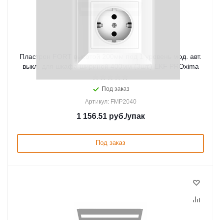
Пластрон FORT высотой 200мм под 1 уровень мод. авт.
выкл. для шкафа шириной 400мм (3шт.) EKF PROxima
Под заказ
Артикул: FMP2040
1 156.51
руб.
/упак
Под заказ