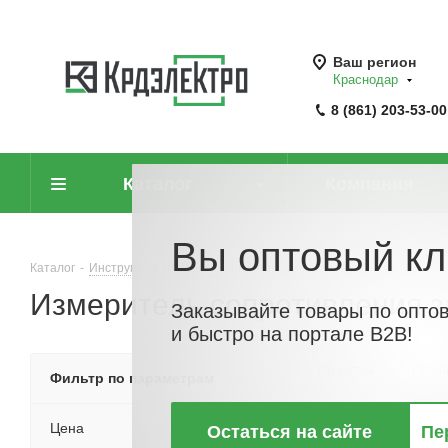
Ваш регион
Краснодар
8 (861) 203-53-00
Каталог
Компания
Вы оптовый кл
Каталог
-
Инструмент, измерительные приборы и средства защиты
-
Измеритель сопротивления 
Заказывайте товары по опто
и быстро на портале B2B!
По хитам
По но
Фильтр по параметрам
Цена
Остаться на сайте
Пе