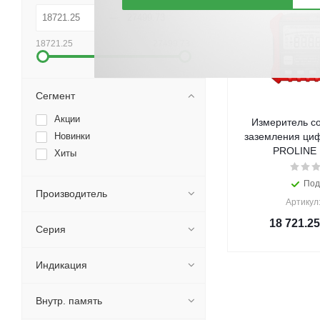
18721.25
27499.73
Сегмент
Акции
Измеритель с
Новинки
заземления ци
PROLINE К
Хиты
Под
Производитель
Артикул
18 721.25
Серия
Индикация
Внутр. память