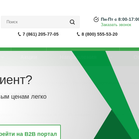
Пн-Пт с 8:00-17:0
Заказать звонок
7 (861) 205-77-05
8 (800) 555-53-20
Акции
Направления
О
иент?
Измерительные приборы и тестеры
-
Измеритель сопротивления заземл
заземления
вым ценам легко
винкам
По популярности
По алфавиту
По цене
По 
рейти на B2B портал