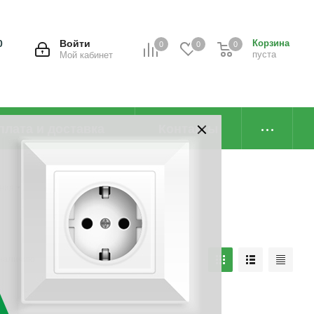
0
Войти
Корзина
0
0
0
пуста
Мой кабинет
плата и доставка
Контакты
ения
наличию