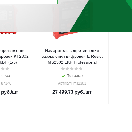
опротивления
Измеритель сопротивления
фровой KT2302
заземления цифровой E-Resist
ВТ (1/5)
MS2302 EKF Professional
 заказ
Под заказ
: 87240
Артикул: ms2302
руб.
/шт
27 499.73
руб.
/шт