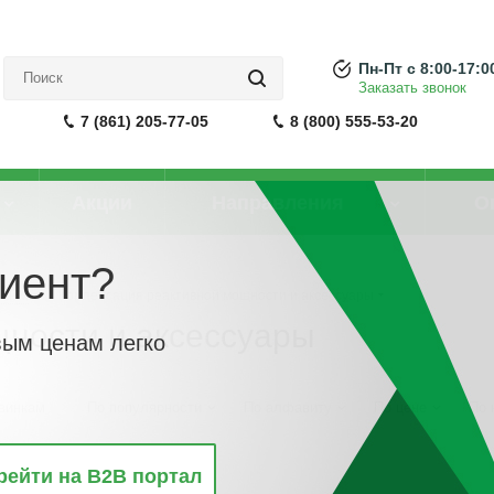
Пн-Пт с 8:00-17:0
Заказать звонок
7 (861) 205-77-05
8 (800) 555-53-20
Акции
Направления
О
иент?
 УКРМ
-
Компенсация реактивной мощности и аксессуары
ности и аксессуары
вым ценам легко
винкам
По популярности
По алфавиту
По цене
По 
рейти на B2B портал