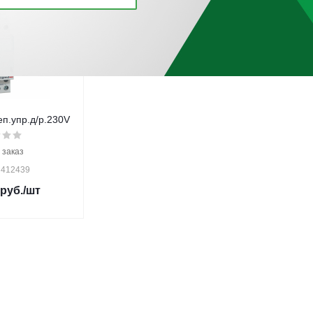
п.упр.д/р.230V
 заказ
 412439
руб.
/шт