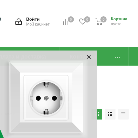
0
Войти
Корзина
0
0
0
пуста
Мой кабинет
плата и доставка
Контакты
наличию