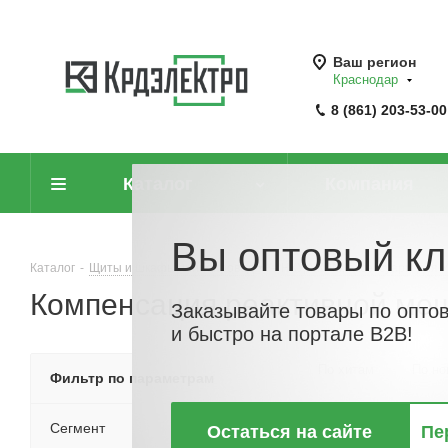
Ваш регион
Краснодар
8 (861) 203-53-00
Каталог
Компания
Вы оптовый кл
Каталог
-
Щиты и шкафы, шинопровод
-
НКУ, УКРМ, аксессуары для
Компенсация реактивной мощ
Заказывайте товары по опто
и быстро на портале B2B!
По хитам
По но
Фильтр по параметрам
Сегмент
Остаться на сайте
Пе