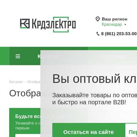
Ваш регион
Краснодар
8 (861) 203-53-00
Каталог
Компания
Вы оптовый кл
Каталог
-
Отображать сравнение товаров
Отображать сравнение това
Заказывайте товары по опто
и быстро на портале B2B!
Список сравниваем
Будьте всегда в курсе!
Узнавайте о скидках и акциях
первым
Остаться на сайте
Пе