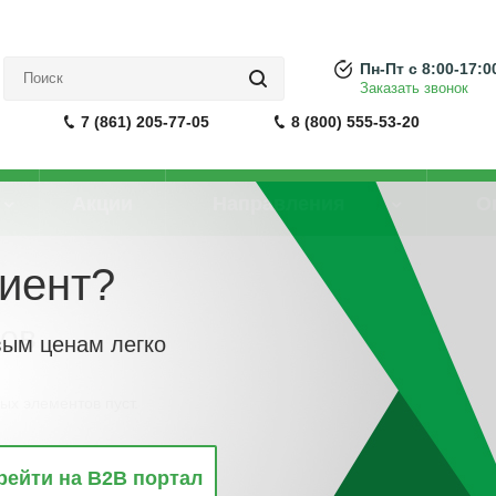
Пн-Пт с 8:00-17:0
Заказать звонок
7 (861) 205-77-05
8 (800) 555-53-20
Акции
Направления
О
иент?
ров
вым ценам легко
ых элементов пуст.
рейти на B2B портал