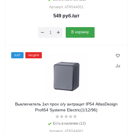
Артикул: ATN544051
549
руб.
/шт
В корзину
ХИТ
АКЦИЯ
Выключатель 1кл прох о/у антрацит IP54 AtlasDesign
Profi54 Systeme Electric(1/12/96)
Есть в наличии (12)
Артикул: ATN544061