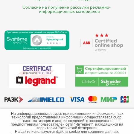
Согласие на получение рассылки рекламно- 

    информационных материалов
©2013-2026 ООО «Краснодарэлектро»
На информационном ресурсе при применении информационных
технологий предоставления информации осуществляется сбор,
Сайт носит информационный характер и не является
систематизация и анализ сведений, относящихся к
предпочтениям пользователей сети "Интернет", находящихся на
публичной офертой.
территории Российской Федерации
На сайте используются файлы cookie для хранения данных.
Стоимость товаров и их наличие не гарантируются.