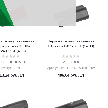
ка термоусаживаемая
Перчатка термоусаживаемая
трекинговая 3ТПИа
ПТк 2х25-120 1кВ IEK (1/400)
5/400 КВТ (4/56)
Есть в наличии (4)
Под заказ
Артикул: 83595
Артикул: UMS-CB2-4515-1806-1KV
13.24
руб.
/шт
486.64
руб.
/шт