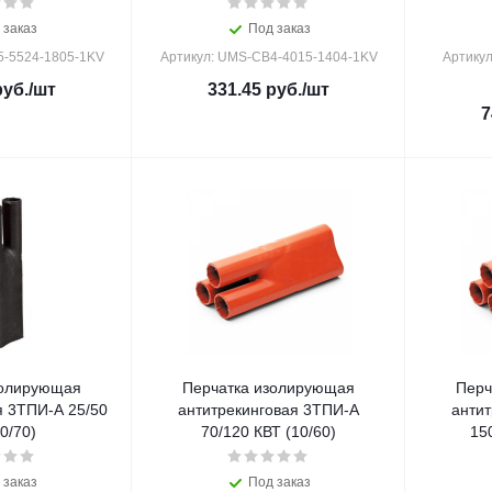
 заказ
Под заказ
5-5524-1805-1KV
Артикул: UMS-CB4-4015-1404-1KV
Артику
уб.
/шт
331.45
руб.
/шт
7
золирующая
Перчатка изолирующая
Перч
я 3ТПИ-А 25/50
антитрекинговая 3ТПИ-А
анти
0/70)
70/120 КВТ (10/60)
 заказ
Под заказ