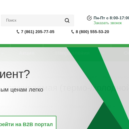
Пн-Пт с 8:00-17:0
Заказать звонок
7 (861) 205-77-05
8 (800) 555-53-20
Акции
Направления
О
иент?
моусаживаемые и изоляционные материалы для кабеля
-
Перчатка распр
 усаживаемая (термо-/холодной
вым ценам легко
винкам
По популярности
По алфавиту
По цене
По 
рейти на B2B портал