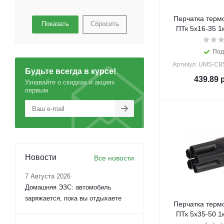
Перчатка терм
Сбросить
ПТк 5х16-35 1к
Под
Артикул: UMS-CB
Будьте всегда в курсе!
439.89
р
Узнавайте о скидках и акциях
первым
Новости
Все новости
7 Августа 2026
Домашняя ЭЗС: автомобиль
заряжается, пока вы отдыхаете
Перчатка терм
ПТк 5х35-50 1к