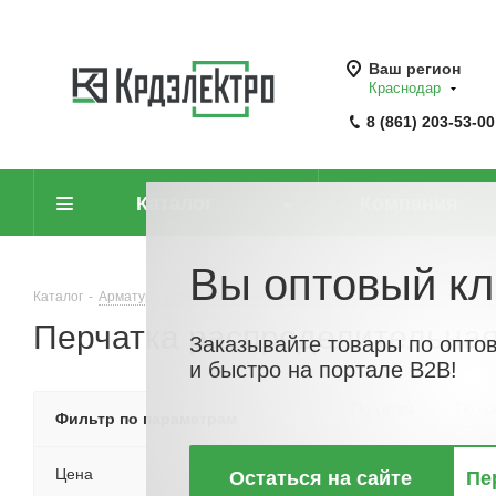
Ваш регион
Краснодар
8 (861) 203-53-00
Каталог
Компания
Вы оптовый кл
Каталог
-
Арматура кабельная, крепеж и аксессуары для кабеля
-
Тер
Перчатка распределительная
Заказывайте товары по опто
и быстро на портале B2B!
По хитам
По но
Фильтр по параметрам
Цена
Остаться на сайте
Пе