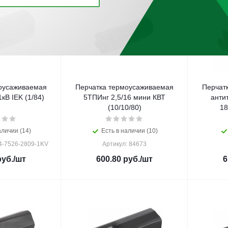
оусаживаемая
Перчатка термоусаживаемая
Перчат
кВ IEK (1/84)
5ТПИнг 2,5/16 мини КВТ
анти
(10/10/80)
18
аличии (14)
Есть в наличии (10)
4-7526-2809-1KV
Артикул: 84673
уб.
/шт
600.80
руб.
/шт
6