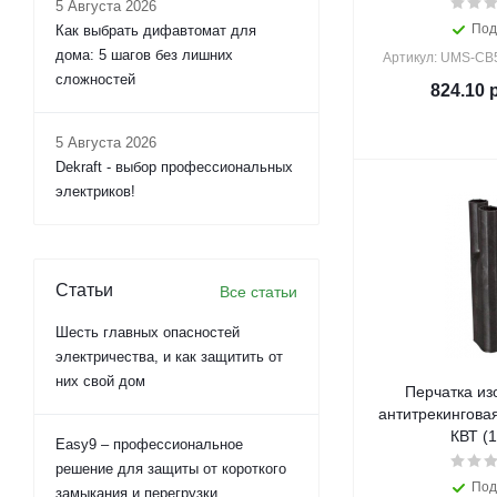
5 Августа 2026
Под
Как выбрать дифавтомат для
дома: 5 шагов без лишних
Артикул: UMS-CB
сложностей
824.10
р
5 Августа 2026
Dekraft - выбор профессиональных
электриков!
Статьи
Все статьи
Шесть главных опасностей
электричества, и как защитить от
них свой дом
Перчатка и
антитрекингова
КВТ (1
Easy9 – профессиональное
решение для защиты от короткого
Под
замыкания и перегрузки