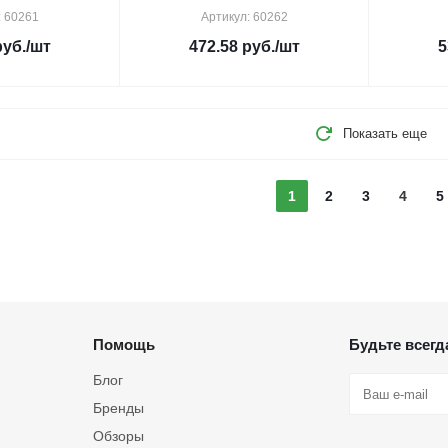
: 60261
Артикул: 60262
уб.
/шт
472.58
руб.
/шт
5
Показать еще
1
2
3
4
5
Помощь
Будьте всегда
Блог
Бренды
Обзоры