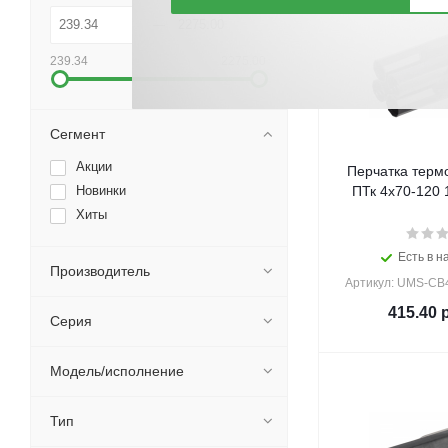
239.34
2275.00
Сегмент
Акции
Перчатка терм
Новинки
ПТк 4х70-120 1
Хиты
Есть в н
Производитель
Артикул: UMS-CB
415.40
р
Серия
Модель/исполнение
Тип