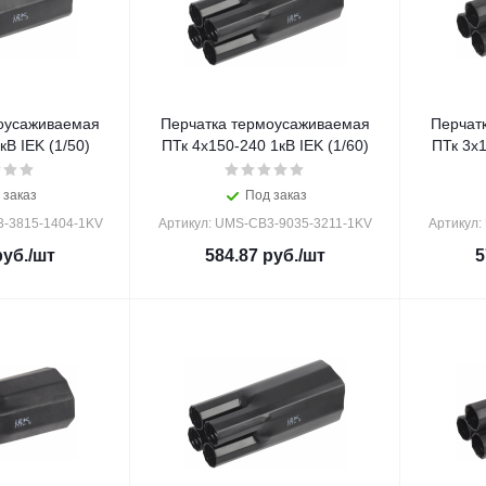
оусаживаемая
Перчатка термоусаживаемая
Перчат
кВ IEK (1/50)
ПТк 4х150-240 1кВ IEK (1/60)
ПТк 3х1
 заказ
Под заказ
3-3815-1404-1KV
Артикул: UMS-CB3-9035-3211-1KV
Артикул:
уб.
/шт
584.87
руб.
/шт
5