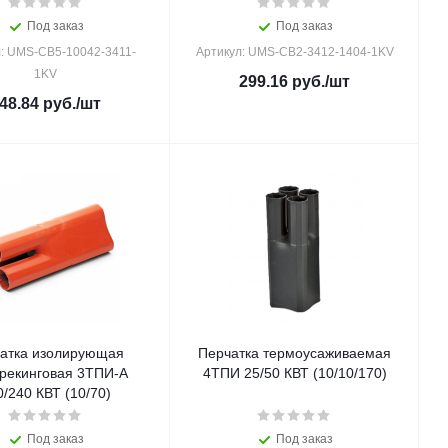
Под заказ
Под заказ
л: UMS-CB5-10042-3411-
Артикул: UMS-CB2-3412-1404-1KV
1KV
299.16
руб.
/шт
48.84
руб.
/шт
атка изолирующая
Перчатка термоусаживаемая
трекинговая 3ТПИ-А
4ТПИ 25/50 КВТ (10/10/170)
150/240 КВТ (10/70)
Под заказ
Под заказ