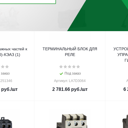
жных частей к
ТЕРМИНАЛЬНЫЙ БЛОК ДЛЯ
УСТРО
)-КЭАЗ (1)
РЕЛЕ
УПРА
Г
 заказ
Под заказ
 251346
Артикул: LA7D3064
А
руб.
/шт
2 781.66
руб.
/шт
6 