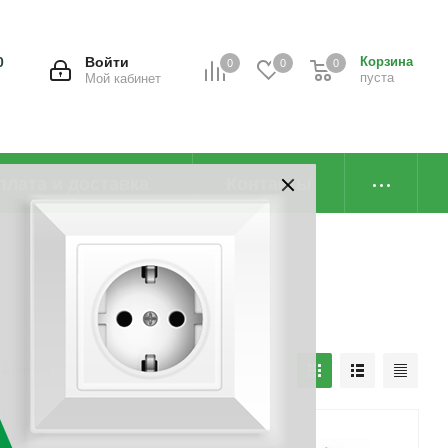
0
Войти
Корзина
0
0
0
пуста
Мой кабинет
плата и доставка
Контакты
наличию