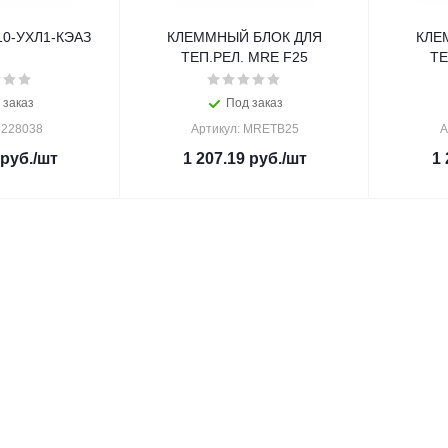
10-УХЛ1-КЭАЗ
КЛЕММНЫЙ БЛОК ДЛЯ
КЛЕ
ТЕП.РЕЛ. MRE F25
ТЕ
 заказ
Под заказ
 228038
Артикул: MRETB25
А
руб.
/шт
1 207.19
руб.
/шт
1 