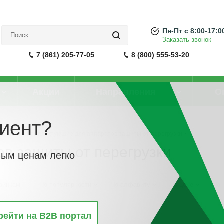
Пн-Пт с 8:00-17:0
Заказать звонок
7 (861) 205-77-05
8 (800) 555-53-20
Акции
Направления
О
иент?
атура
-
Комплектующие для аппаратов защиты от перегрузки
в защиты от перегрузки
вым ценам легко
винкам
По популярности
По алфавиту
По цене
По 
рейти на B2B портал