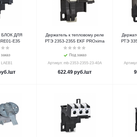
 БЛОК ДЛЯ
Держатель к тепловому реле
Держат
LRE01-E35
РТЭ 2353-2355 EKF PROxima
РТЭ 33
 заказ
Под заказ
: LAEB1
Артикул: mb-2353-2355-23-40A
Артику
уб.
/шт
622.49
руб.
/шт
9