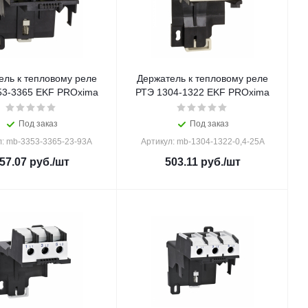
ель к тепловому реле
Держатель к тепловому реле
53-3365 EKF PROxima
РТЭ 1304-1322 EKF PROxima
Под заказ
Под заказ
л: mb-3353-3365-23-93A
Артикул: mb-1304-1322-0,4-25A
57.07
руб.
/шт
503.11
руб.
/шт