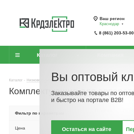
Ваш регион
Краснодар
8 (861) 203-53-00
Каталог
Компания
Вы оптовый кл
Каталог
-
Низковольтное оборудование
-
Пускорегулирующая аппар
Комплектующие для аппарато
Заказывайте товары по опто
и быстро на портале B2B!
По хитам
По но
Фильтр по параметрам
Цена
Остаться на сайте
Пе