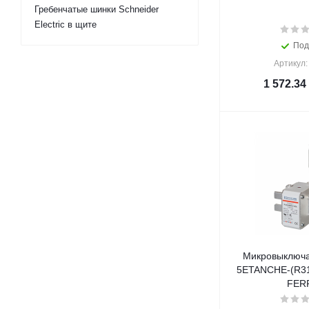
Гребенчатые шинки Schneider
Electric в щите
Под
Артикул:
1 572.34
Микровыключа
5ETANCHE-(R31
FER