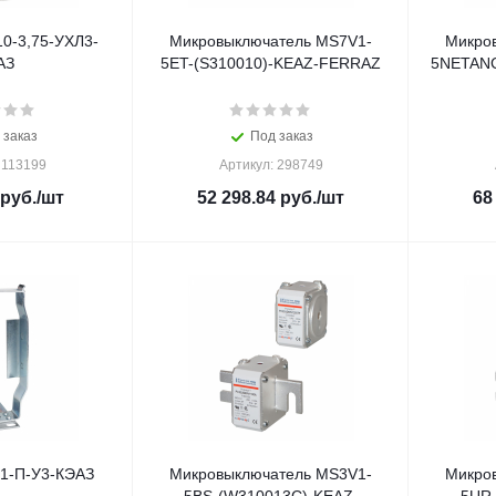
0-3,75-УХЛ3-
Микровыключатель MS7V1-
Микро
АЗ
5ET-(S310010)-KEAZ-FERRAZ
5NETANC
 заказ
Под заказ
 113199
Артикул: 298749
руб.
/шт
52 298.84
руб.
/шт
68
01-П-У3-КЭАЗ
Микровыключатель MS3V1-
Микро