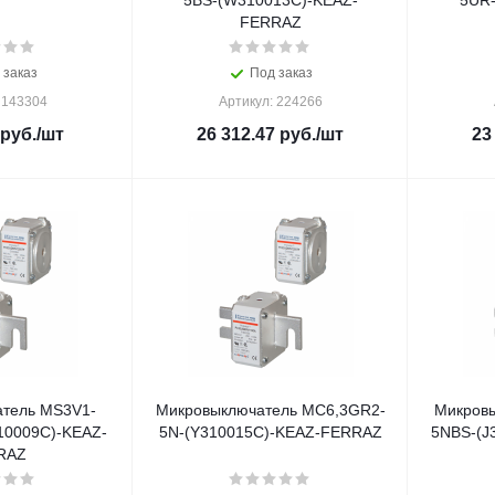
5BS-(W310013C)-KEAZ-
5UR-
FERRAZ
 заказ
Под заказ
 143304
Артикул: 224266
руб.
/шт
26 312.47
руб.
/шт
23
тель MS3V1-
Микровыключатель MC6,3GR2-
Микров
0009C)-KEAZ-
5N-(Y310015C)-KEAZ-FERRAZ
5NBS-(J
RAZ