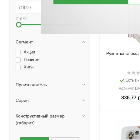
718.99
249400.82
Сегмент
Акции
Рукоятка съема 
Новинки
Хиты
Есть в н
Производитель
Артикул: D
836.77
р
Серия
Конструктивный размер
(габарит)