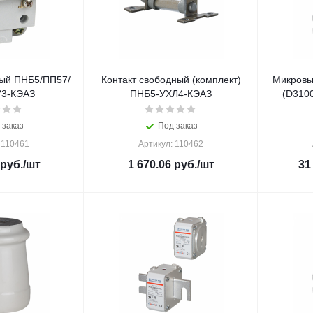
ный ПНБ5/ПП57/
Контакт свободный (комплект)
Микровы
3-КЭАЗ
ПНБ5-УХЛ4-КЭАЗ
(D310
 заказ
Под заказ
 110461
Артикул: 110462
руб.
/шт
1 670.06
руб.
/шт
31