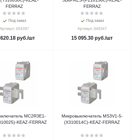
(Y310038C)-KEAZ-
5В6PRES-(F210156C)-KEAZ-
FERRAZ
FERRAZ
Под заказ
Под заказ
Артикул: 054397
Артикул: 049347
 620.18
руб.
/шт
15 095.30
руб.
/шт
ыключатель MC2R3E1-
Микровыключатель MS3V1-5-
310025)-KEAZ-FERRAZ
(X310014C)-KEAZ-FERRAZ