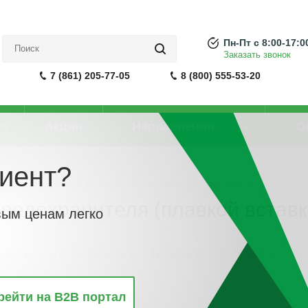
Пн-Пт с 8:00-17:0
Заказать звонок
7 (861) 205-77-05
8 (800) 555-53-20
Акции
Направления
О
иент?
суары для низковольт. предохранителя (плавкой вставки) HRC
предохранителя (плавкой встав
вым ценам легко
винкам
По популярности
По алфавиту
По цене
По 
рейти на B2B портал