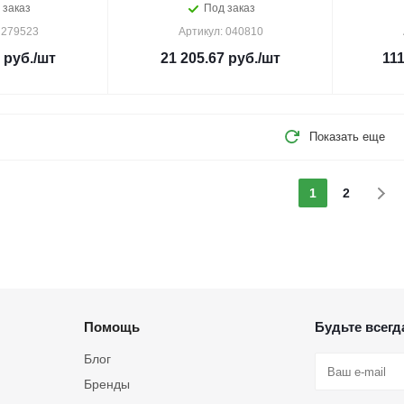
 заказ
Под заказ
 279523
Артикул: 040810
руб.
/шт
21 205.67
руб.
/шт
111
Показать еще
1
2
Помощь
Будьте всегда
Блог
Бренды