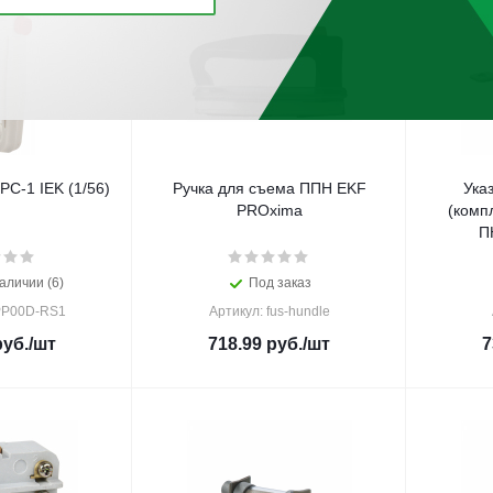
РС-1 IEK (1/56)
Ручка для съема ППН EKF
Ука
PROxima
(комп
П
аличии (6)
Под заказ
PP00D-RS1
Артикул: fus-hundle
уб.
/шт
718.99
руб.
/шт
7