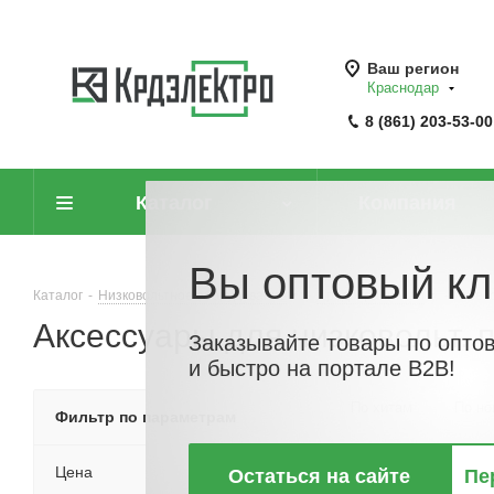
Ваш регион
Краснодар
8 (861) 203-53-00
Каталог
Компания
Вы оптовый кл
Каталог
-
Низковольтное оборудование
-
Предохранители
-
Аксес
Аксессуары для низковольт. 
Заказывайте товары по опто
и быстро на портале B2B!
По хитам
По но
Фильтр по параметрам
Цена
Остаться на сайте
Пе
НОВИНКА