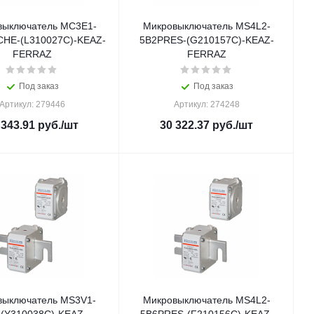
выключатель MC3E1-
Микровыключатель MS4L2-
HE-(L310027C)-KEAZ-
5B2PRES-(G210157C)-KEAZ-
FERRAZ
FERRAZ
Под заказ
Под заказ
Артикул: 279446
Артикул: 274248
 343.91
руб.
/шт
30 322.37
руб.
/шт
выключатель MS3V1-
Микровыключатель MS4L2-