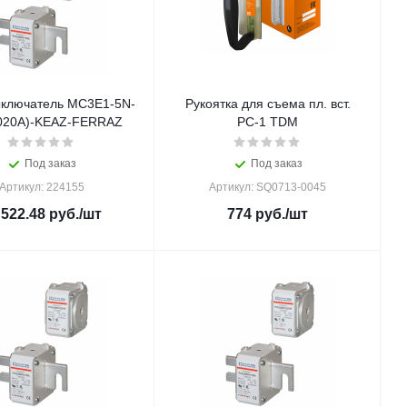
ключатель MC3E1-5N-
Рукоятка для съема пл. вст.
020A)-KEAZ-FERRAZ
РС-1 TDM
Под заказ
Под заказ
Артикул: 224155
Артикул: SQ0713-0045
 522.48
руб.
/шт
774
руб.
/шт