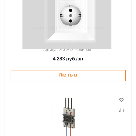
Адаптер для MS и AF 3LB пит. верх.
Под заказ
Артикул: 2CCA182506R0001
4 283
руб.
/шт
Под заказ