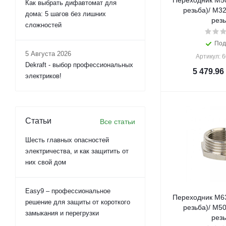
Переходник M50
Как выбрать дифавтомат для
резьба)/ M32
дома: 5 шагов без лишних
резь
сложностей
Под
5 Августа 2026
Артикул: 
Dekraft - выбор профессиональных
5 479.96
электриков!
Статьи
Все статьи
Шесть главных опасностей
электричества, и как защитить от
них свой дом
Easy9 – профессиональное
Переходник M63
решение для защиты от короткого
резьба)/ M50
замыкания и перегрузки
резь