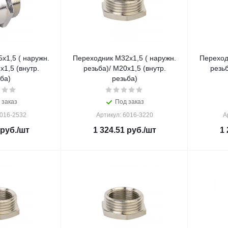
x1,5 ( наружн.
Переходник M32x1,5 ( наружн.
Переход
x1,5 (внутр.
резьба)/ M20x1,5 (внутр.
резьб
ба)
резьба)
 заказ
Под заказ
6016-2532
Артикул: 6016-3220
А
руб.
/шт
1 324.51
руб.
/шт
1 