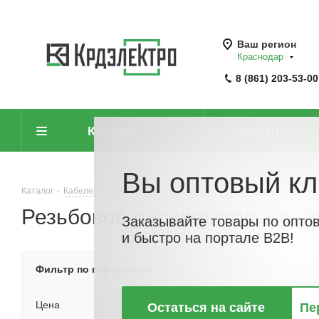
Ваш регион
Краснодар
8 (861) 203-53-00
Каталог
Компания
Вы оптовый кл
Каталог
-
Кабеленесущие системы (системы для прокладки кабеля)
-
Резьбовое расширительное/п
Заказывайте товары по опто
и быстро на портале B2B!
По хитам
По но
Фильтр по параметрам
Цена
Остаться на сайте
Пе