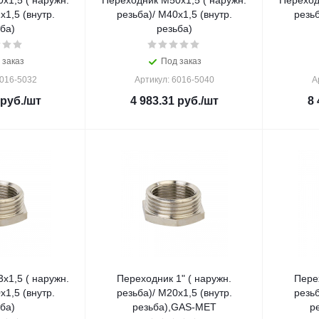
x1,5 ( наружн.
Переходник M50x1,5 ( наружн.
Переход
x1,5 (внутр.
резьба)/ M40x1,5 (внутр.
резьб
ба)
резьба)
 заказ
Под заказ
6016-5032
Артикул: 6016-5040
А
руб.
/шт
4 983.31
руб.
/шт
8 
x1,5 ( наружн.
Переходник 1" ( наружн.
Перех
x1,5 (внутр.
резьба)/ M20x1,5 (внутр.
резьб
ба)
резьба),GAS-MET
р