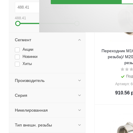
488.41
14411.81
Сегмент
Акции
Переходник M16
Новинки
резьба)/ M20
резь
Хиты
Под
Производитель
Артикул: 
910.56
р
Серия
Никелированная
Тип внешн. резьбы