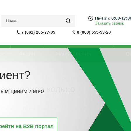
Пн-Пт с 8:00-17:0
Заказать звонок
7 (861) 205-77-05
8 (800) 555-53-20
Акции
Направления
О
иент?
Трубы и рукава для прокладки кабеля
-
Резьбовое расширительное/перехо
ереходное кольцо
вым ценам легко
винкам
По популярности
По алфавиту
По цене
По 
рейти на B2B портал