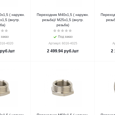
x1,5 ( наружн.
Переходник M40x1,5 ( наружн.
Переход
x1,5 (внутр.
резьба)/ M25x1,5 (внутр.
резьб
ба)
резьба)
 заказ
Под заказ
6016-4020
Артикул: 6016-4025
А
руб.
/шт
2 499.94
руб.
/шт
2 