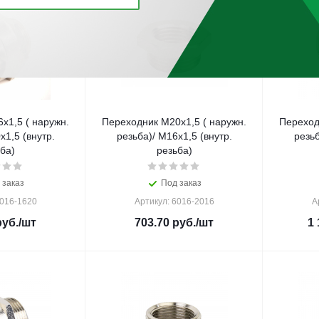
x1,5 ( наружн.
Переходник M20x1,5 ( наружн.
Переход
x1,5 (внутр.
резьба)/ M16x1,5 (внутр.
резьб
ба)
резьба)
 заказ
Под заказ
6016-1620
Артикул: 6016-2016
А
уб.
/шт
703.70
руб.
/шт
1 