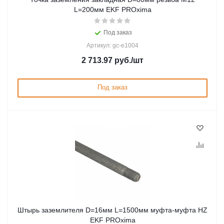
L=200мм EKF PROxima
Под заказ
Артикул: gc-e1004
2 713.97
руб.
/шт
Под заказ
Штырь заземлителя D=16мм L=1500мм муфта-муфта HZ
EKF PROxima