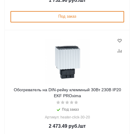
1 732.96
руб.
/шт
Под заказ
Обогреватель на DIN-рейку клеммный 30Вт 230В IP20
EKF PROxima
Под заказ
Артикул: heater-click-30-20
2 473.49
руб.
/шт