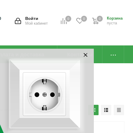
0
Войти
Корзина
0
0
0
пуста
Мой кабинет
плата и доставка
Контакты
наличию