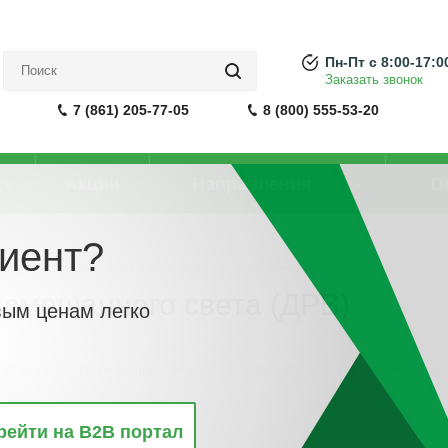
Пн-Пт с 8:00-17:0
Заказать звонок
7 (861) 205-77-05
8 (800) 555-53-20
Акции
Направления
О
иент?
а ртутно-вольфрамовая смешанного света (ДРВ)
смешанного света (ДРВ)
вым ценам легко
винкам
По популярности
По алфавиту
По цене
По 
рейти на B2B портал