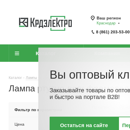
Ваш регион
Краснодар
8 (861) 203-53-00
Каталог
Компания
Вы оптовый кл
Каталог
-
Лампы (источники света)
-
Лампы газоразрядные
-
Ламп
Лампа ртутно-вольфрамовая 
Заказывайте товары по опто
и быстро на портале B2B!
По хитам
По но
Фильтр по параметрам
Цена
Остаться на сайте
Пе