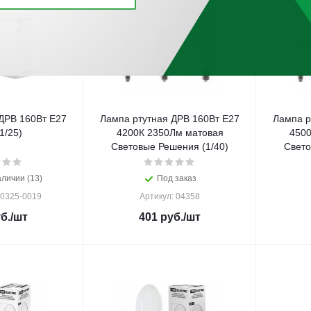
ДРВ 160Вт Е27
Лампа ртутная ДРВ 160Вт E27
Лампа р
1/25)
4200К 2350Лм матовая
4500
Световые Решения (1/40)
Свето
аличии (13)
Под заказ
Q0325-0019
Артикул: 04358
б.
/шт
401
руб.
/шт