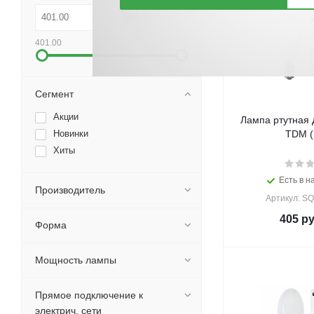
401.00
919.51
Сегмент
Акции
Лампа ртутная 
Новинки
TDM (
Хиты
Есть в н
Производитель
Артикул: S
405
ру
Форма
Мощность лампы
Прямое подключение к
электрич. сети