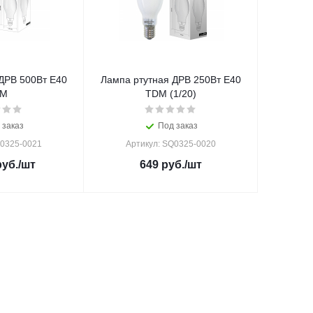
ДРВ 500Вт Е40
Лампа ртутная ДРВ 250Вт Е40
DM
TDM (1/20)
 заказ
Под заказ
Q0325-0021
Артикул: SQ0325-0020
уб.
/шт
649
руб.
/шт