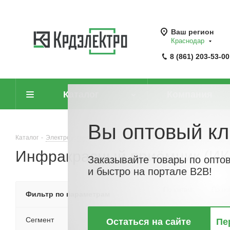
Ваш регион
Краснодар
8 (861) 203-53-00
Каталог
Компания
Вы оптовый кл
Каталог
-
Электроустановочные изделия
-
Выключатели с дистанци
Инфракрасный приёмник (ИК
Заказывайте товары по опто
и быстро на портале B2B!
По хитам
По но
Фильтр по параметрам
Сегмент
Остаться на сайте
Пе