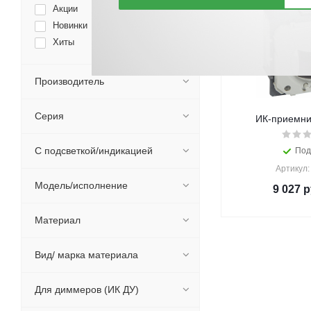
Акции
Новинки
Хиты
Производитель
Серия
ИК-приемни
С подсветкой/индикацией
Под
Артикул:
Модель/исполнение
9 027
р
Материал
Вид/ марка материала
Для диммеров (ИК ДУ)