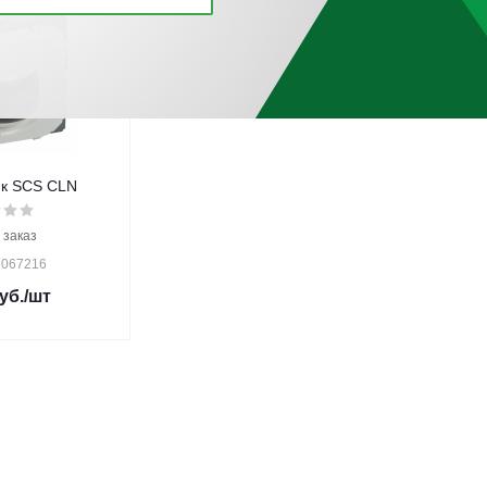
к SCS CLN
 заказ
 067216
уб.
/шт