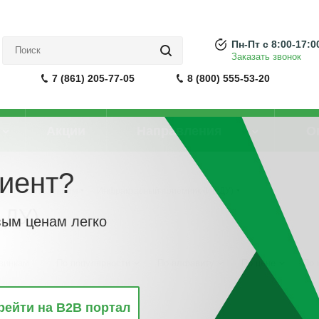
Пн-Пт с 8:00-17:0
Заказать звонок
7 (861) 205-77-05
8 (800) 555-53-20
Акции
Направления
О
иент?
онным управлением
-
Инфракрасный приёмник (ИК ДУ)
 ДУ)
вым ценам легко
винкам
По популярности
По алфавиту
По цене
По 
рейти на B2B портал