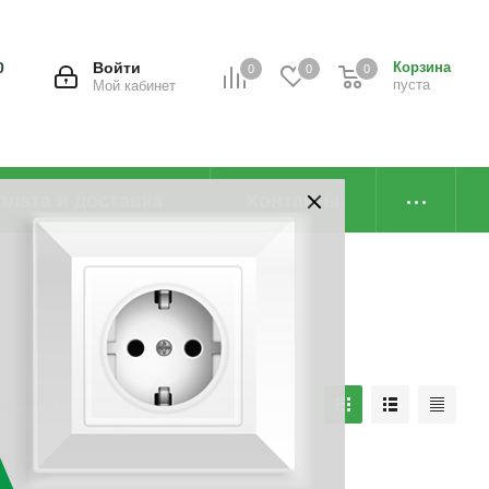
0
Войти
Корзина
0
0
0
пуста
Мой кабинет
плата и доставка
Контакты
наличию