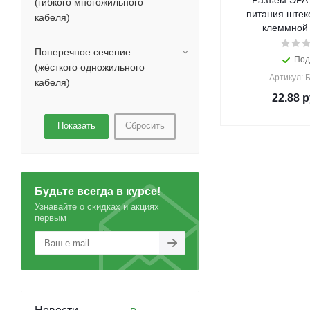
Разъем ЭРА R-DC01 D
(гибкого многожильного
питания штеке
кабеля)
клеммной 
Поперечное сечение
Под
(жёсткого одножильного
Артикул: 
кабеля)
22.88
р
Сбросить
Будьте всегда в курсе!
Узнавайте о скидках и акциях
первым