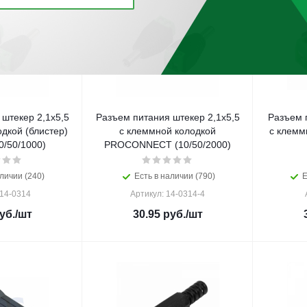
штекер 2,1х5,5
Разъем питания штекер 2,1х5,5
Разъем п
блистер)
с клеммной колодкой
с клемм
/50/1000)
PROCONNECT (10/50/2000)
личии (240)
Есть в наличии (790)
Е
 14-0314
Артикул: 14-0314-4
уб.
/шт
30.95
руб.
/шт