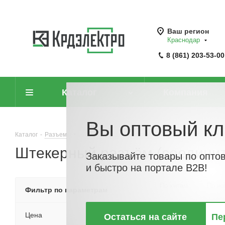
Ваш регион
Краснодар
8 (861) 203-53-00
Каталог
Компания
Вы оптовый кл
Каталог
-
Разъемы
-
Штеккеры для подключения электропитания
-
Штекерный разъём (соединит
Заказывайте товары по опто
и быстро на портале B2B!
По хитам
По но
Фильтр по параметрам
Цена
Остаться на сайте
Пе
ХИТ