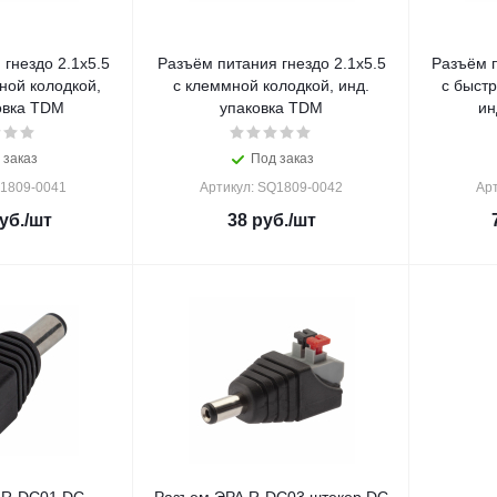
гнездо 2.1х5.5
Разъём питания гнездо 2.1х5.5
Разъём п
ной колодкой,
с клеммной колодкой, инд.
с быст
овка TDM
упаковка TDM
ин
 заказ
Под заказ
Q1809-0041
Артикул: SQ1809-0042
Ар
уб.
/шт
38
руб.
/шт