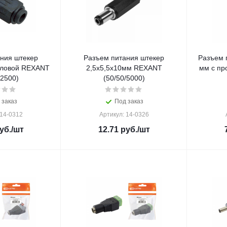
ния штекер
Разъем питания штекер
Разъем п
гловой REXANT
2,5х5,5x10мм REXANT
мм с пр
/2500)
(50/50/5000)
 заказ
Под заказ
 14-0312
Артикул: 14-0326
уб.
/шт
12.71
руб.
/шт