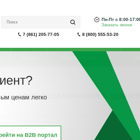
Пн-Пт с 8:00-17:0
Заказать звонок
7 (861) 205-77-05
8 (800) 555-53-20
Акции
Направления
О
иент?
Штекерный разъём (соединитель) для подключения в зданиях
ель) для подключения в здани
вым ценам легко
винкам
По популярности
По алфавиту
По цене
По 
рейти на B2B портал
ХИТ