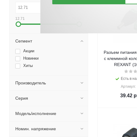
12.71
78.92
Сегмент
Акции
Разъем питания 
Новинки
с клеммной колодкой (
REXANT (10
Хиты
Есть в на
Производитель
Артикул:
39.42
р
Серия
Модель/исполнение
Номин. напряжение