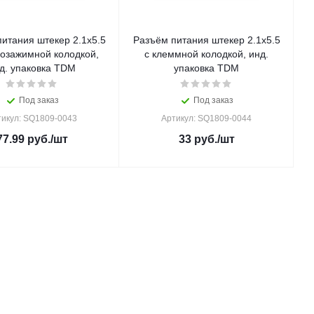
итания штекер 2.1х5.5
Разъём питания штекер 2.1х5.5
розажимной колодкой,
с клеммной колодкой, инд.
д. упаковка TDM
упаковка TDM
Под заказ
Под заказ
тикул: SQ1809-0043
Артикул: SQ1809-0044
77.99
руб.
/шт
33
руб.
/шт