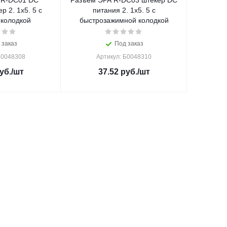
C
Разъем ЭРА R-DC03 штекер DC
р 2. 1х5. 5 с
питания 2. 1х5. 5 с
колодкой
быстрозажимной колодкой
 заказ
Под заказ
Б0048308
Артикул: Б0048310
уб.
/шт
37.52
руб.
/шт