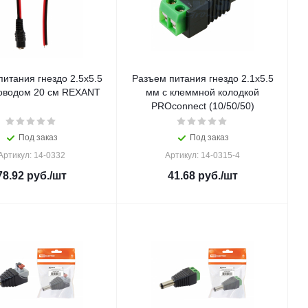
итания гнездо 2.5х5.5
Разъем питания гнездо 2.1х5.5
оводом 20 см REXANT
мм с клеммной колодкой
PROconnect (10/50/50)
Под заказ
Под заказ
Артикул: 14-0332
Артикул: 14-0315-4
78.92
руб.
/шт
41.68
руб.
/шт