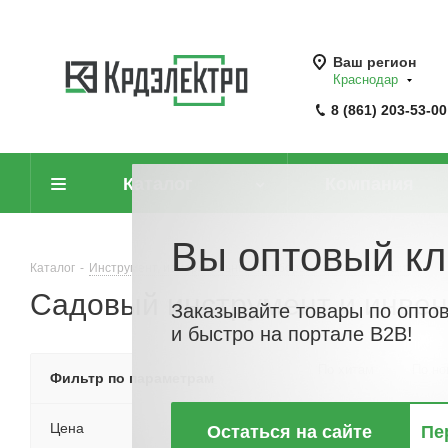
Ваш регион
Краснодар
8 (861) 203-53-00
Каталог
Компания
Вы оптовый кл
Каталог
-
Инструмент, измерительные приборы и средства защиты
-
Садовый инструмент и инвен
Заказывайте товары по опто
и быстро на портале B2B!
По хитам
По но
Фильтр по параметрам
Цена
Остаться на сайте
Пе