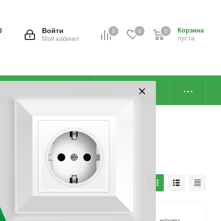
0
Войти
Корзина
0
0
0
пуста
Мой кабинет
плата и доставка
Контакты
рь
наличию