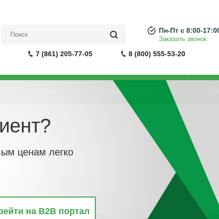
Пн-Пт с 8:00-17:0
Заказать звонок
7 (861) 205-77-05
8 (800) 555-53-20
Акции
Направления
О
иент?
Техника и инструменты для сада и газона
-
Садовый инструмент и инвента
тарь
вым ценам легко
винкам
По популярности
По алфавиту
По цене
По 
рейти на B2B портал