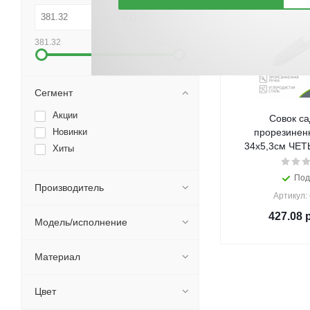
381.32
611.27
Сегмент
Акции
Совок са
Новинки
прорезиненн
34x5,3см ЧЕ
Хиты
Под
Производитель
Артикул:
427.08
р
Модель/исполнение
Материал
Цвет