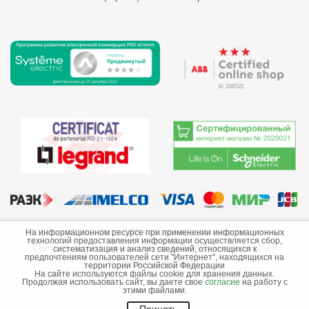
©2013-2026 ООО «Краснодарэлектро»
На информационном ресурсе при применении информационных
технологий предоставления информации осуществляется сбор,
Сайт носит информационный характер и не является
систематизация и анализ сведений, относящихся к
предпочтениям пользователей сети "Интернет", находящихся на
публичной офертой.
территории Российской Федерации
На сайте используются файлы cookie для хранения данных.
Стоимость товаров и их наличие не гарантируются.
Продолжая использовать сайт, вы даете свое
согласие
на работу с
этими файлами.