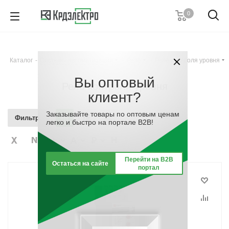
0
8 (861) 203-53-00
7 (861) 205-77-05
8 (800) 555-53-20
Каталог
-
Системы автоматизации
-
Реле
-
Реле контроля уровня
Пн-Пт с 8:00-17:00
Вы оптовый
Заказать звонок
Реле контроля уровня
клиент?
Заказывайте товары по оптовым ценам
Фильтр
легко и быстро на портале B2B!
Перейти на B2B
Остаться на сайте
портал