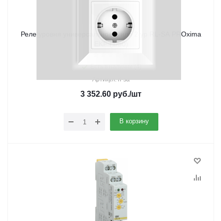
Реле уровня универсальное 1 или 2 ур RL-SA PROxima
EKF (1/50)
Есть в наличии (4)
Артикул: rl-sa
3 352.60
руб.
/шт
В корзину