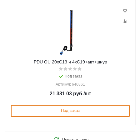
PDU OU 20xС13 и 4xC19+авт+шнур
Под заказ
Артикул: 646861
21 331.03
руб.
/шт
Под заказ
Показать еще