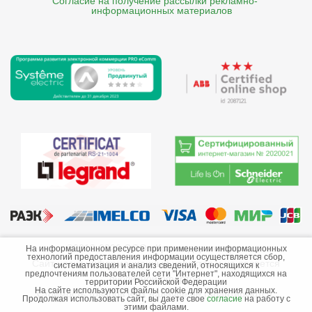
Согласие на получение рассылки рекламно- 

    информационных материалов
©2013-2026 ООО «Краснодарэлектро»
На информационном ресурсе при применении информационных
технологий предоставления информации осуществляется сбор,
Сайт носит информационный характер и не является
систематизация и анализ сведений, относящихся к
предпочтениям пользователей сети "Интернет", находящихся на
публичной офертой.
территории Российской Федерации
На сайте используются файлы cookie для хранения данных.
Стоимость товаров и их наличие не гарантируются.
Продолжая использовать сайт, вы даете свое
согласие
на работу с
этими файлами.