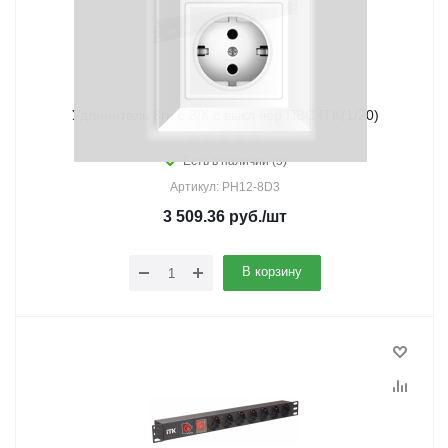
Удлинитель 8гн с 3/К с выкл чер ПВС ITK(1/20)
Есть в наличии (5)
Артикул: PH12-8D3
3 509.36
руб.
/шт
В корзину