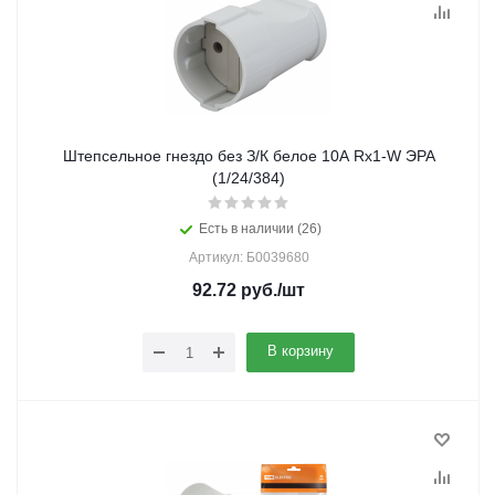
Штепсельное гнездо без З/К белое 10А Rx1-W ЭРА
(1/24/384)
Есть в наличии (26)
Артикул: Б0039680
92.72
руб.
/шт
В корзину