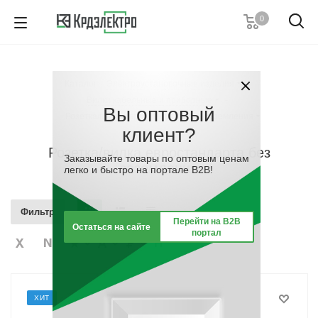
0
8 (861) 203-53-00
7 (861) 205-77-05
8 (800) 555-53-20
Каталог
-
Электроустановочные изделия
-
Пн-Пт с 8:00-17:00
Вилки кабельные и приборные
-
Вы оптовый
Заказать звонок
Розетка/вилка евростандарта без заземления
клиент?
Розетка/вилка евростандарта без
Заказывайте товары по оптовым ценам
заземления
легко и быстро на портале B2B!
Фильтр
Перейти на B2B
Остаться на сайте
портал
ХИТ