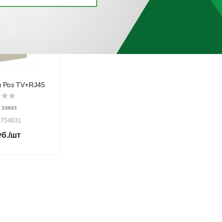
л Роз TV+RJ45
 заказ
 754831
б.
/шт