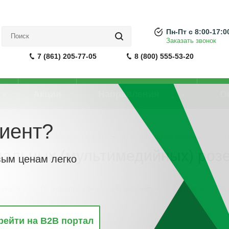
Пн-Пт с 8:00-17:0
Заказать звонок
7 (861) 205-77-05
8 (800) 555-53-20
Акции
Направления
О
иент?
ры и декоративные элементы для ЭУИ
-
Накладки для многофункциональны
альных (мультимедийных) розе
вым ценам легко
винкам
По популярности
По алфавиту
По цене
По 
рейти на B2B портал