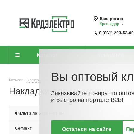
Ваш регион
Краснодар
8 (861) 203-53-00
Каталог
Компания
Вы оптовый кл
Каталог
-
Электроустановочные изделия
-
Рамки, суппорты, адапте
Накладки для многофункцион
Заказывайте товары по опто
и быстро на портале B2B!
По хитам
По но
Фильтр по параметрам
Сегмент
Остаться на сайте
Пе