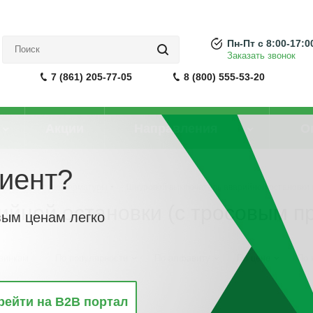
Пн-Пт с 8:00-17:0
Заказать звонок
7 (861) 205-77-05
8 (800) 555-53-20
Акции
Направления
О
иент?
светосигнальной арматуры
-
Шнуровой выключатель аварийной остановки 
йной остановки (с тросовым п
вым ценам легко
винкам
По популярности
По алфавиту
По цене
По 
рейти на B2B портал