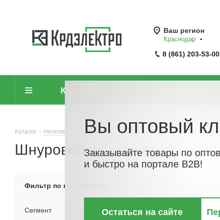
Ваш регион
Краснодар
8 (861) 203-53-00
Каталог
Компания
Вы оптовый кл
Каталог
-
Низковольтное оборудование
-
Элементы управления для 
Шнуровой выключатель авари
Заказывайте товары по опто
и быстро на портале B2B!
По хитам
По но
Фильтр по параметрам
Сегмент
Остаться на сайте
Пе