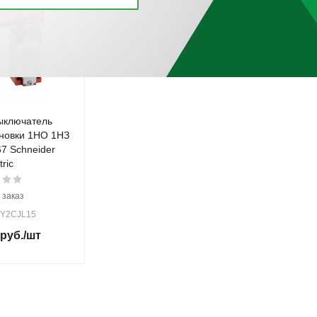
ыключатель
новки 1НО 1НЗ
7 Schneider
tric
 заказ
XY2CJL15
руб.
/шт