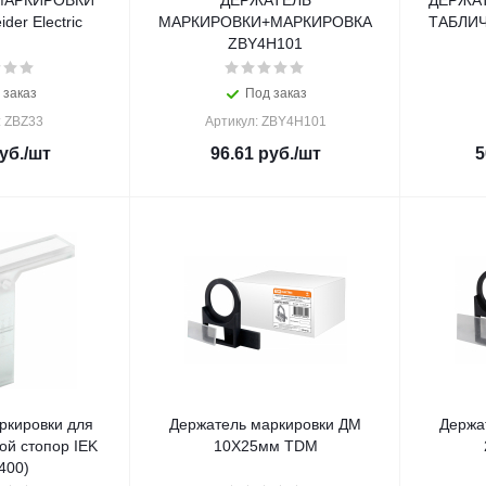
МАРКИРОВКИ
ДЕРЖАТЕЛЬ
ДЕРЖА
der Electric
МАРКИРОВКИ+МАРКИРОВКА
ТАБЛИ
ZBY4H101
 заказ
Под заказ
: ZBZ33
Артикул: ZBY4H101
уб.
/шт
96.61
руб.
/шт
5
ркировки для
Держатель маркировки ДМ
Держа
ой стопор IEK
10Х25мм TDM
400)