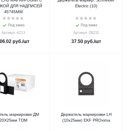
ТЕЛЬ МАРКИРОВКИ С
Держатель маркир. Schneider
ЧКОЙ ДЛЯ НАДПИСЕЙ
Electric (10)
45?45ММ
Под заказ
Под заказ
Артикул: KZ13
Артикул: ZBZ32
06.02
руб.
/шт
37.50
руб.
/шт
тель маркировки ДМ
Держатель маркировки LH
20Х25мм TDM
(10x25мм) EKF PROxima