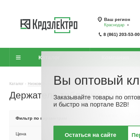
Ваш регион
Краснодар
8 (861) 203-53-00
Каталог
Компания
Вы оптовый кл
Каталог
-
Низковольтное оборудование
-
Компоненты светосигнальн
Держатель таблички/ шильди
Заказывайте товары по опто
и быстро на портале B2B!
По хитам
По но
Фильтр по параметрам
Цена
Остаться на сайте
Пе