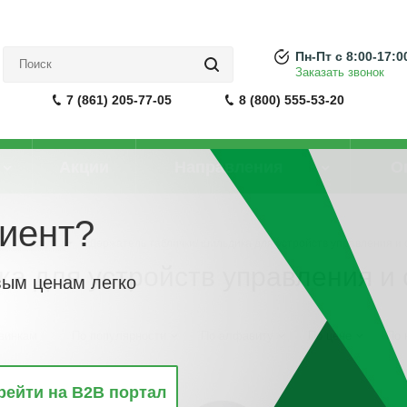
Пн-Пт с 8:00-17:0
Заказать звонок
7 (861) 205-77-05
8 (800) 555-53-20
Акции
Направления
О
иент?
ой арматуры
-
Держатель таблички/ шильдика для устройств управления и
ка для устройств управления и
вым ценам легко
винкам
По популярности
По алфавиту
По цене
По 
рейти на B2B портал