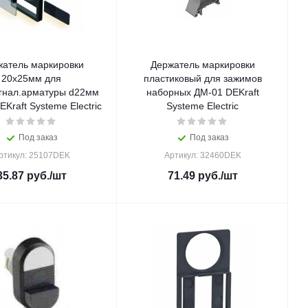
атель маркировки
Держатель маркировки
20х25мм для
пластиковый для зажимов
игнал.арматуры d22мм
наборных ДМ-01 DEKraft
Kraft Systeme Electric
Systeme Electric
Под заказ
Под заказ
ртикул: 25107DEK
Артикул: 32460DEK
35.87
руб.
/шт
71.49
руб.
/шт