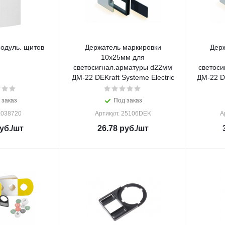
одуль. щитов
Держатель маркировки
Держ
10х25мм для
светосигнал.арматуры d22мм
светос
ДМ-22 DEKraft Systeme Electric
ДМ-22 DE
 заказ
Под заказ
 038720
Артикул: 25106DEK
А
уб.
/шт
26.78
руб.
/шт