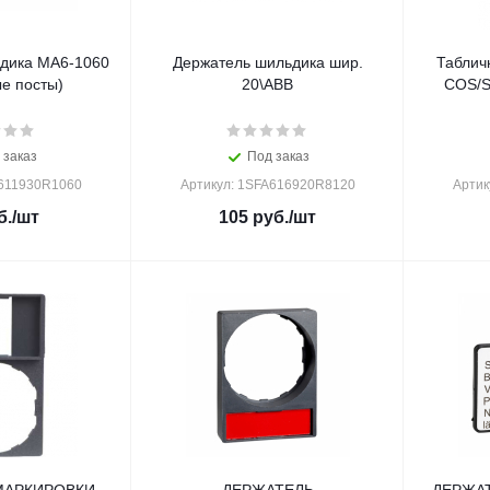
дика MA6-1060
Держатель шильдика шир.
Таблич
е посты)
20\ABB
COS/S
 заказ
Под заказ
A611930R1060
Артикул: 1SFA616920R8120
Артик
б.
/шт
105
руб.
/шт