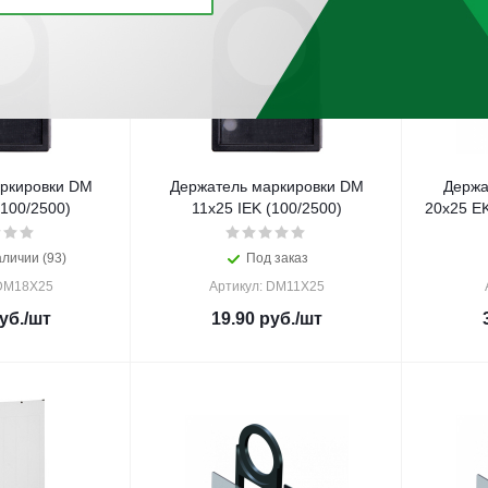
ркировки DM
Держатель маркировки DM
Держа
(100/2500)
11х25 IEK (100/2500)
20х25 E
аличии (93)
Под заказ
 DM18X25
Артикул: DM11X25
уб.
/шт
19.90
руб.
/шт