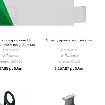
тель маркировки LH
Mosaic Держатель эт., плоский
KF PROxima (100/5000)
Под заказ
Под заказ
Артикул: lh-20-25
Артикул: 079152
37.85
руб.
/шт
1 157.87
руб.
/шт