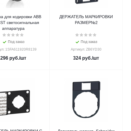
ка для кодировки ABB
ДЕРЖАТЕЛЬ МАРКИРОВКИ
ST светосигнальная
РАЗМЕР№2
аппаратура
Под заказ
Под заказ
ул: 1SFA611920R8139
Артикул: ZB6YD30
296
руб.
/шт
324
руб.
/шт