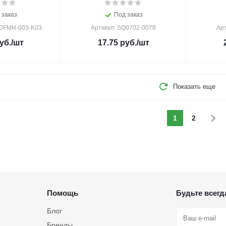
 заказ
Под заказ
1DFMH-003-K03
Артикул: SQ0702-0078
Ар
уб.
/шт
17.75
руб.
/шт
Показать еще
1
2
Помощь
Будьте всегда
Блог
Бренды