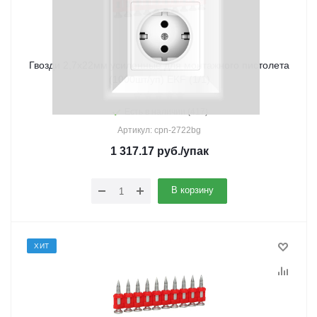
Гвозди 2,7х22мм усиленные для монтажного пистолета
(1000шт/уп) EKF (1/1)
Есть в наличии (417)
Артикул: cpn-2722bg
1 317.17
руб.
/упак
В корзину
ХИТ