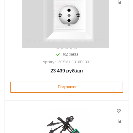
Мод.реле перек.фаз.пад.напряж. SQZ3
Под заказ
Артикул: 2CSM111310R1331
23 439
руб.
/шт
Под заказ