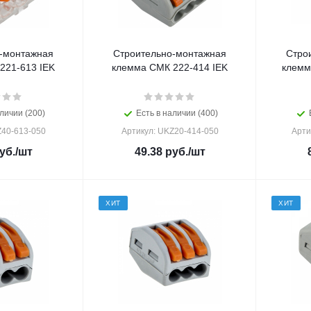
-монтажная
Строительно-монтажная
Стро
221-613 IEK
клемма СМК 222-414 IEK
клемм
личии (200)
Есть в наличии (400)
Z40-613-050
Артикул: UKZ20-414-050
Арти
уб.
/шт
49.38
руб.
/шт
ХИТ
ХИТ