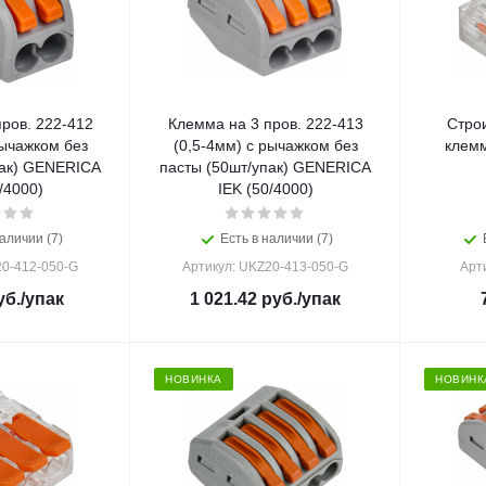
ров. 222-412
Клемма на 3 пров. 222-413
Стро
рычажком без
(0,5-4мм) с рычажком без
клемм
пак) GENERICA
пасты (50шт/упак) GENERICA
/4000)
IEK (50/4000)
аличии (7)
Есть в наличии (7)
20-412-050-G
Артикул: UKZ20-413-050-G
Арт
б.
/упак
1 021.42
руб.
/упак
НОВИНКА
НОВИНК