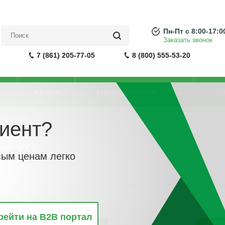
Пн-Пт с 8:00-17:0
Заказать звонок
7 (861) 205-77-05
8 (800) 555-53-20
Акции
Направления
О
иент?
ма безвинтовая (розеточная)
чная)
вым ценам легко
винкам
По популярности
По алфавиту
По цене
По 
рейти на B2B портал
НОВИНКА
НОВИНК