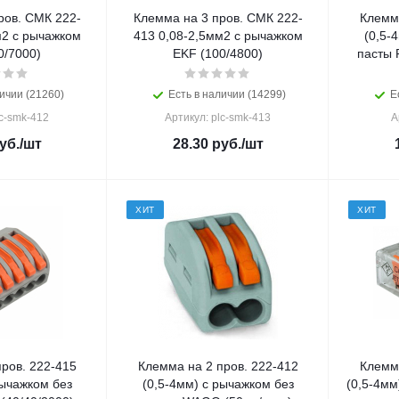
ров. СМК 222-
Клемма на 3 пров. СМК 222-
Клемма
м2 с рычажком
413 0,08-2,5мм2 с рычажком
(0,5-
0/7000)
EKF (100/4800)
пасты 
ичии (21260)
Есть в наличии (14299)
Е
lc-smk-412
Артикул: plc-smk-413
А
уб.
/шт
28.30
руб.
/шт
ХИТ
ХИТ
ров. 222-415
Клемма на 2 пров. 222-412
Клемма
рычажком без
(0,5-4мм) с рычажком без
(0,5-4мм