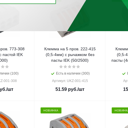
ров. 773-308
Клемма на 5 пров. 222-415
Клемма
с пастой IEK
(0,5-4мм) с рычажком без
(0,5-
000)
пасты IEK (50/2500)
пасты (4
личии (100)
Есть в наличии (300)
KZ-001-308
Артикул: UKZ-001-415
Ар
уб.
/шт
51.59
руб.
/шт
15
НОВИНКА
НОВИНК