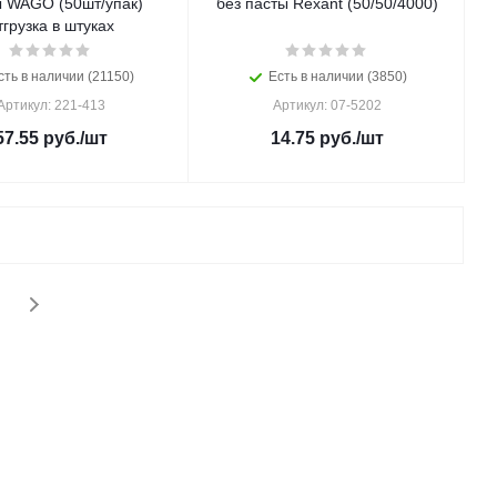
ы WAGO (50шт/упак)
без пасты Rexant (50/50/4000)
тгрузка в штуках
сть в наличии (21150)
Есть в наличии (3850)
Артикул: 221-413
Артикул: 07-5202
57.55
руб.
/шт
14.75
руб.
/шт