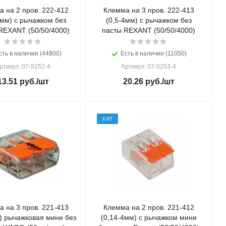
 на 2 пров. 222-412
Клемма на 3 пров. 222-413
4мм) с рычажком без
(0,5-4мм) с рычажком без
REXANT (50/50/4000)
пасты REXANT (50/50/4000)
сть в наличии (44800)
Есть в наличии (11050)
ртикул: 07-5252-4
Артикул: 07-5253-4
13.51
руб.
/шт
20.26
руб.
/шт
ХИТ
 на 3 пров. 221-413
Клемма на 2 пров. 221-412
) рычажковая мини без
(0,14-4мм) с рычажком мини