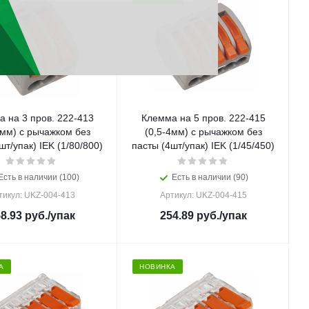
 на 3 пров. 222-413
Клемма на 5 пров. 222-415
4мм) с рычажком без
(0,5-4мм) с рычажком без
шт/упак) IEK (1/80/800)
пасты (4шт/упак) IEK (1/45/450)
Есть в наличии (100)
Есть в наличии (90)
тикул: UKZ-004-413
Артикул: UKZ-004-415
8.93
руб.
/упак
254.89
руб.
/упак
А
НОВИНКА