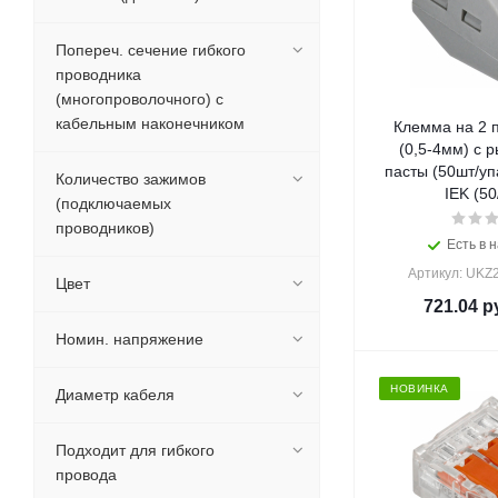
Попереч. сечение гибкого
проводника
(многопроволочного) с
кабельным наконечником
Клемма на 2 п
(0,5-4мм) с 
пасты (50шт/у
Количество зажимов
IEK (50
(подключаемых
проводников)
Есть в н
Артикул: UKZ
Цвет
721.04
ру
Номин. напряжение
НОВИНКА
Диаметр кабеля
Подходит для гибкого
провода