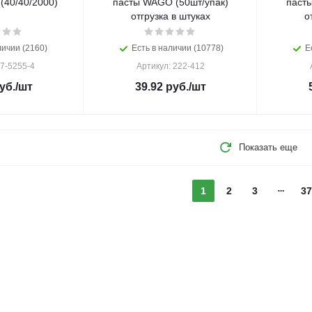
(40/40/2000)
пасты WAGO (50шт/упак)
паст
отгрузка в штуках
о
личии (2160)
Есть в наличии (10778)
Е
07-5255-4
Артикул: 222-412
уб.
/шт
39.92
руб.
/шт
Показать еще
1
2
3
37