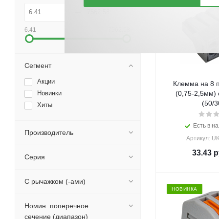
6.41
7562.58
Сегмент
Акции
Клемма на 8 п
Новинки
(0,75-2,5мм) 
(50/3
Хиты
Есть в на
Производитель
Артикул: U
33.43
р
Серия
С рычажком (-ами)
НОВИНКА
Номин. поперечное
сечение (диапазон)