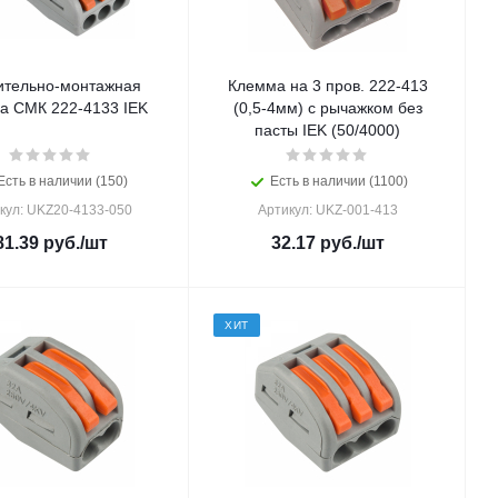
ительно-монтажная
Клемма на 3 пров. 222-413
а СМК 222-4133 IEK
(0,5-4мм) с рычажком без
пасты IEK (50/4000)
Есть в наличии (150)
Есть в наличии (1100)
кул: UKZ20-4133-050
Артикул: UKZ-001-413
81.39
руб.
/шт
32.17
руб.
/шт
ХИТ