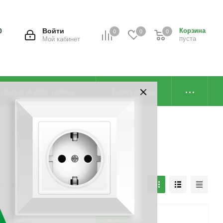
0
Войти
Корзина
0
0
0
пуста
Мой кабинет
плата и доставка
Контакты
наличию
А
НОВИНКА