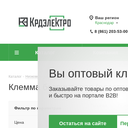
Ваш регион
Краснодар
8 (861) 203-53-00
Каталог
Компания
Вы оптовый кл
Каталог
-
Низковольтное оборудование
-
Клеммные колодки
-
Клем
Клемма безвинтовая (розето
Заказывайте товары по опто
и быстро на портале B2B!
По хитам
По но
Фильтр по параметрам
Цена
Остаться на сайте
Пе
НОВИНКА