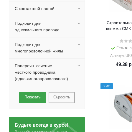
С контактной пастой
Строительно
Подходит для
клемма СМК 
одножильного провода
Подходит для
Есть в на
многопроволочной жилы
Артикул: UK
49.38
р
Поперечн. сечение
жесткого проводника
(одно-/многопроволочного)
ХИТ
Сбросить
Будьте всегда в курсе!
Узнавайте о скидках и акциях