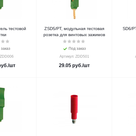
ель тестовой
ZSD5/PT, модульная тестовая
SD6/PT
тки
розетка для винтовых зажимов
 заказ
Под заказ
 ZDD006
Артикул: ZDD501
уб.
/шт
29.05
руб.
/шт