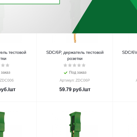
ель тестовой
SDC/6P, держатель тестовой
SDC/6V
тки
розетки
 заказ
Под заказ
 ZDC006
Артикул: ZDC06P
уб.
/шт
59.79
руб.
/шт