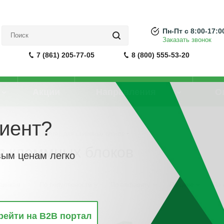
Пн-Пт с 8:00-17:0
Заказать звонок
7 (861) 205-77-05
8 (800) 555-53-20
Акции
Направления
О
иент?
овый штекер/адаптер для клеммных блоков
я клеммных блоков
вым ценам легко
винкам
По популярности
По алфавиту
По цене
По 
рейти на B2B портал