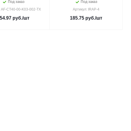
Под заказ
Под заказ
: AF-CT40-00-K03-002-TX
Артикул: IRAP-4
54.97
руб.
/шт
185.75
руб.
/шт