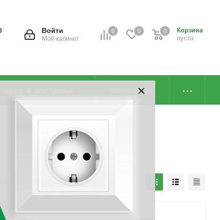
0
Войти
Корзина
0
0
0
пуста
Мой кабинет
плата и доставка
Контакты
наличию