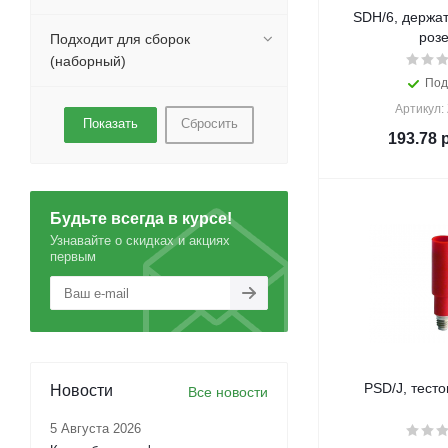
SDH/6, держат
розе
Подходит для сборок
(наборный)
Под
Артикул:
Сбросить
193.78
р
Будьте всегда в курсе!
Узнавайте о скидках и акциях
первым
PSD/J, тесто
Новости
Все новости
5 Августа 2026