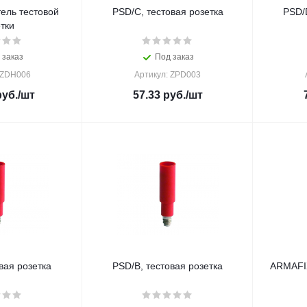
ель тестовой
PSD/C, тестовая розетка
PSD/D
тки
 заказ
Под заказ
 ZDH006
Артикул: ZPD003
уб.
/шт
57.33
руб.
/шт
вая розетка
PSD/B, тестовая розетка
ARMAFIX