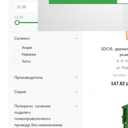
21.00
254.97
Сегмент
Акции
SDC/6, держат
Новинки
розе
Хиты
Под
Артикул:
Производитель
147.82
р
Серия
Поперечн. сечение
подключ.
тонкопроволочного
провода без наконечника