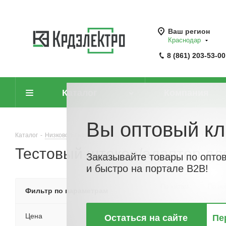
Ваш регион
Краснодар
8 (861) 203-53-00
Каталог
Компания
Вы оптовый кл
Каталог
-
Низковольтное оборудование
-
Клеммные колодки
-
Тест
Тестовый штекер/адаптер дл
Заказывайте товары по опто
и быстро на портале B2B!
По хитам
По но
Фильтр по параметрам
Цена
Остаться на сайте
Пе