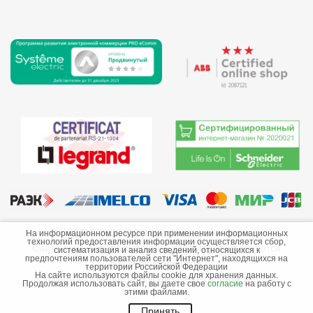
©2013-2026 ООО «Краснодарэлектро»
На информационном ресурсе при применении информационных
технологий предоставления информации осуществляется сбор,
Сайт носит информационный характер и не является
систематизация и анализ сведений, относящихся к
предпочтениям пользователей сети "Интернет", находящихся на
публичной офертой.
территории Российской Федерации
На сайте используются файлы cookie для хранения данных.
Стоимость товаров и их наличие не гарантируются.
Продолжая использовать сайт, вы даете свое
согласие
на работу с
этими файлами.
Принять