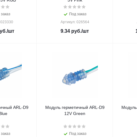
 5V RGB
5V Pink
 заказ
Под заказ
 023330
Артикул: 026564
уб.
/шт
9.34
руб.
/шт
ичный ARL-D9
Модуль герметичный ARL-D9
Модуль
Blue
12V Green
 заказ
Под заказ