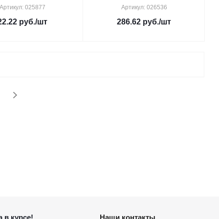
Артикул: 025877
Артикул: 026536
22.22
руб.
/шт
286.62
руб.
/шт
 в курсе!
Наши контакты