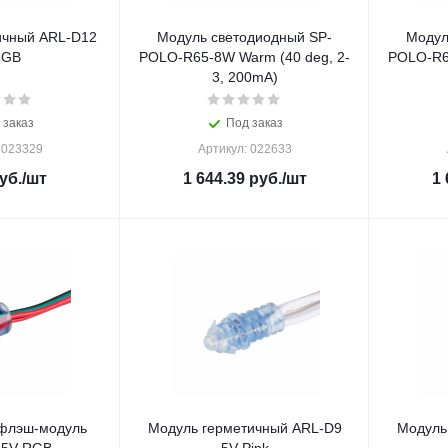
ичный ARL-D12
Модуль светодиодный SP-
Модул
RGB
POLO-R65-8W Warm (40 deg, 2-
POLO-R65
3, 200mA)
 заказ
Под заказ
 023329
Артикул: 022633
уб.
/шт
1 644.39
руб.
/шт
1 
флэш-модуль
Модуль герметичный ARL-D9
Модуль