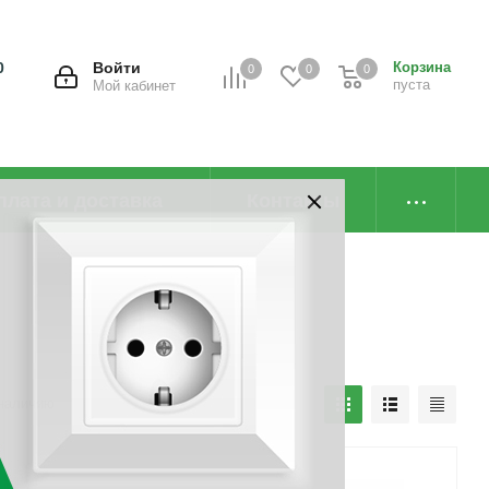
0
Войти
Корзина
0
0
0
пуста
Мой кабинет
плата и доставка
Контакты
наличию