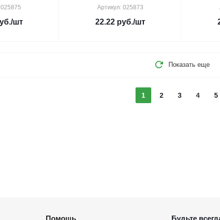
 025875
Артикул: 025873
уб.
/шт
22.22
руб.
/шт
Показать еще
1
2
3
4
5
Помощь
Будьте всегда