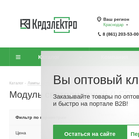
Ваш регион
Краснодар
8 (861) 203-53-00
Каталог
Компания
Вы оптовый кл
Каталог
-
Лампы (источники света)
-
Модули светодиодные
-
Моду
Модуль светодиодный (LED)
Заказывайте товары по опто
и быстро на портале B2B!
По хитам
По но
Фильтр по параметрам
Цена
Остаться на сайте
Пе