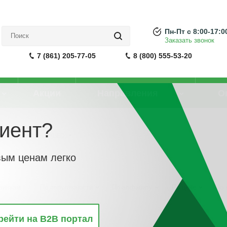
Пн-Пт с 8:00-17:0
Заказать звонок
7 (861) 205-77-05
8 (800) 555-53-20
Акции
Направления
О
иент?
ль светодиодный (LED)
вым ценам легко
винкам
По популярности
По алфавиту
По цене
По 
рейти на B2B портал