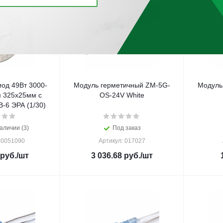
од 49Вт 3000-
Модуль герметичный ZM-5G-
Модуль
 325х25мм с
OS-24V White
-6 ЭРА (1/30)
аличии (3)
Под заказ
Б0051090
Артикул: 017027
руб.
/шт
3 036.68
руб.
/шт