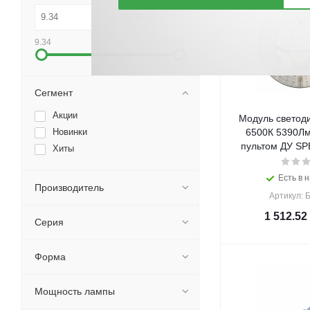
9.34
3036.68
Сегмент
Акции
Модуль светоди
Новинки
6500К 5390Лм
пультом ДУ SPB
Хиты
Есть в н
Производитель
Артикул: 
1 512.52
Серия
Форма
Мощность лампы