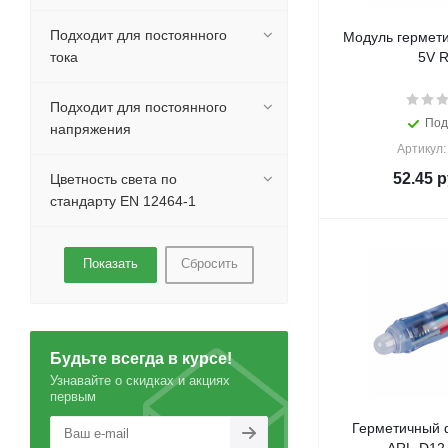
Подходит для постоянного
Модуль гермет
тока
5V 
Подходит для постоянного
Под
напряжения
Артикул:
52.45
р
Цветность света по
стандарту EN 12464-1
Сбросить
Будьте всегда в курсе!
Узнавайте о скидках и акциях
первым
Герметичный 