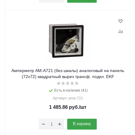
Амперметр АМ-A721 (без шкалы) аналоговый на панель
(72х72) квадратный вырез трансф. подкл. EKF
Есть в наличии (41)
Артикул: ama-721
1 485.86
руб.
/шт
В корзину