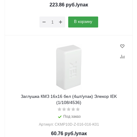
223.86
руб.
/упак
В корзину
Заглушка КМЗ 16х16 бел (4шт/упак) Элекор IEK
(1/108/4536)
Под заказ
Артикул: CKMP10D-Z-016-016-K01
60.76
руб.
/упак