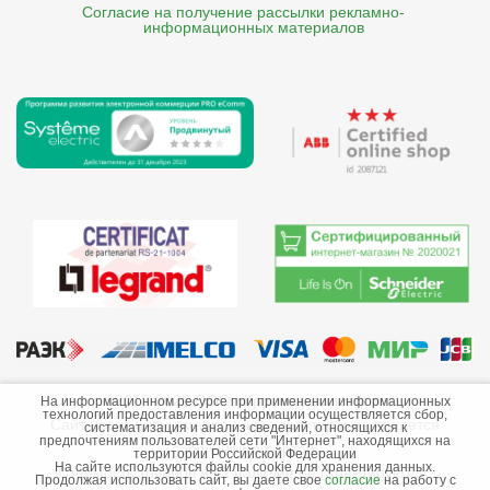
Согласие на получение рассылки рекламно- 

    информационных материалов
©2013-2026 ООО «Краснодарэлектро»
На информационном ресурсе при применении информационных
технологий предоставления информации осуществляется сбор,
Сайт носит информационный характер и не является
систематизация и анализ сведений, относящихся к
предпочтениям пользователей сети "Интернет", находящихся на
публичной офертой.
территории Российской Федерации
На сайте используются файлы cookie для хранения данных.
Стоимость товаров и их наличие не гарантируются.
Продолжая использовать сайт, вы даете свое
согласие
на работу с