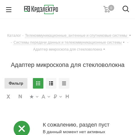
0
8 (861) 203-53-00
7 (861) 205-77-05
8 (800) 555-53-20
Каталог
-
Телекоммуникационные, антенные и спутниковые системы
Пн-Пт с 8:00-17:00
-
Системы передачи данных и телекоммуникационные системы
-
Заказать звонок
Адаптер микроскопа для стекловолокна
Адаптер микроскопа для стекловолокна
Фильтр
К сожалению, раздел пуст
В данный момент нет активных