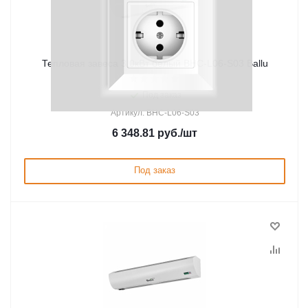
Тепловая завеса 3,0кВт белый BHC-L06-S03 Ballu
Под заказ
Артикул: BHC-L06-S03
6 348.81
руб.
/шт
Под заказ