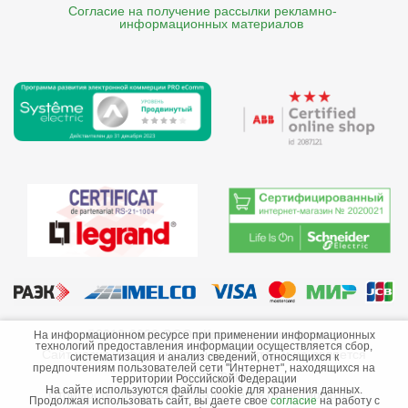
Согласие на получение рассылки рекламно- 

    информационных материалов
©2013-2026 ООО «Краснодарэлектро»
На информационном ресурсе при применении информационных
технологий предоставления информации осуществляется сбор,
Сайт носит информационный характер и не является
систематизация и анализ сведений, относящихся к
предпочтениям пользователей сети "Интернет", находящихся на
публичной офертой.
территории Российской Федерации
На сайте используются файлы cookie для хранения данных.
Стоимость товаров и их наличие не гарантируются.
Продолжая использовать сайт, вы даете свое
согласие
на работу с