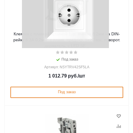
Клемма с плавкой вставкой 1ур. ячейка 8.2мм на DIN-
рейку 6.3А 0.2мм² с плавк. предохр. 5х20 мм, поворот.
держатель, с LED SE _
Под заказ
Артикул: NSYTRV42SF5LA
1 012.79
руб.
/шт
Под заказ