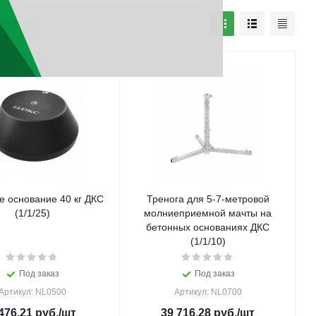
наличию
е основание 40 кг ДКС
Тренога для 5-7-метровой
(1/1/25)
молниеприемной мачты на
бетонных основаниях ДКС
(1/1/10)
Под заказ
Под заказ
Артикул: NL0500
Артикул: NL0700
476.21
руб.
/шт
39 716.28
руб.
/шт