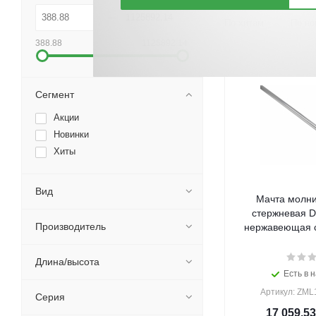
По хитам
По но
388.88
1125892.14
Сегмент
Акции
Новинки
Хиты
Вид
Мачта молн
стержневая 
Производитель
нержавеющая ст
Длина/высота
Есть в н
Артикул: ZML
Серия
17 059.53