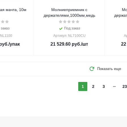
я мачта, 10м
Молниеприемник с
Мо
держателями,1000мм,медь
держа
 заказ
Под заказ
 NL1100
Артикул: NL7100CU
А
руб.
/упак
21 529.60
руб.
/шт
22
Показать еще
1
2
3
23