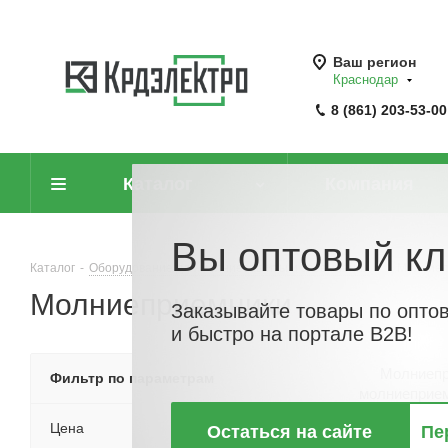
Ваш регион
Краснодар
8 (861) 203-53-00
Каталог
Компания
Вы оптовый кл
Каталог
-
Оборудование для молниезащиты и заземления
-
Молниеп
Молниеприемники
Заказывайте товары по опто
и быстро на портале B2B!
Молниепр
Фильтр по параметрам
молниеприем
молниезащитное
Цена
Остаться на сайте
Пе