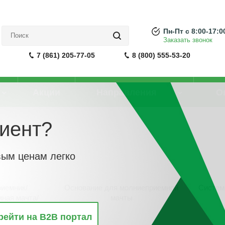
Пн-Пт с 8:00-17:0
Заказать звонок
7 (861) 205-77-05
8 (800) 555-53-20
Акции
Направления
О
иент?
риемники
вым ценам легко
иемник/
Основание для молниеприемной
Систем
ная мачта/
мачты
 оборудование
рейти на B2B портал