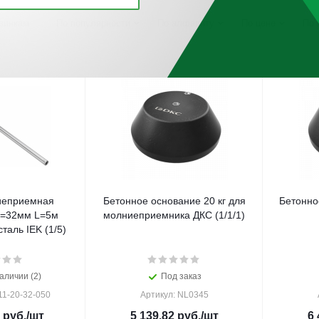
винкам
По популярности
По алфавиту
По цене
По 
иеприемная
Бетонное основание 20 кг для
Бетонно
D=32мм L=5м
молниеприемника ДКС (1/1/1)
аль IEK (1/5)
аличии (2)
Под заказ
11-20-32-050
Артикул: NL0345
руб.
/шт
5 139.82
руб.
/шт
6 