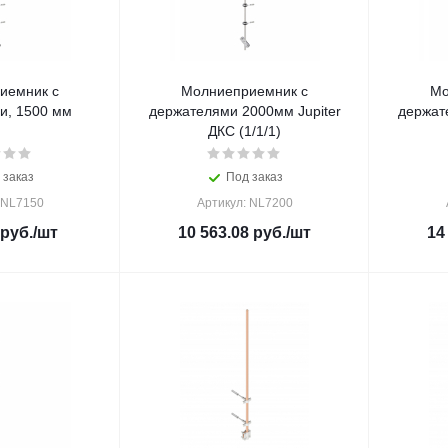
иемник с
Молниеприемник с
Мо
и, 1500 мм
держателями 2000мм Jupiter
держат
ДКС (1/1/1)
 заказ
Под заказ
 NL7150
Артикул: NL7200
руб.
/шт
10 563.08
руб.
/шт
14