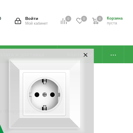
0
Войти
Корзина
0
0
0
пуста
Мой кабинет
плата и доставка
Контакты
а обнаружения дуги