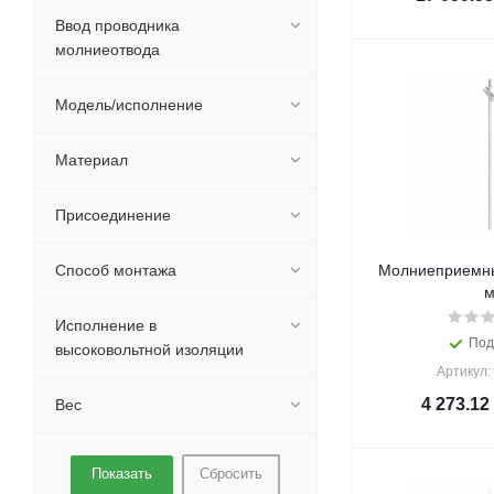
Ввод проводника
молниеотвода
Модель/исполнение
Материал
Присоединение
Способ монтажа
Молниеприемны
Исполнение в
Под
высоковольтной изоляции
Артикул:
4 273.12
Вес
Сбросить