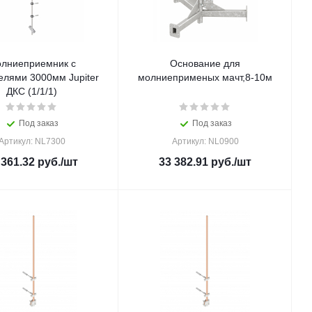
лниеприемник с
Основание для
елями 3000мм Jupiter
молниеприменых мачт,8-10м
ДКС (1/1/1)
Под заказ
Под заказ
Артикул: NL7300
Артикул: NL0900
 361.32
руб.
/шт
33 382.91
руб.
/шт