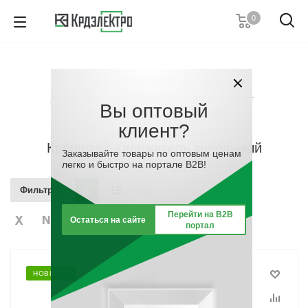
0
8 (861) 203-53-00
7 (861) 205-77-05
8 (800) 555-53-20
Каталог
-
Материалы для монтажа
-
Пн-Пт с 8:00-17:00
Метизы, крепёжные соединительные элементы
-
Вы оптовый
Заказать звонок
Кронштейн/держатель кабельный
клиент?
Кронштейн/держатель кабельный
Заказывайте товары по оптовым ценам
легко и быстро на портале B2B!
Фильтр
Перейти на B2B
Остаться на сайте
портал
НОВИНКА