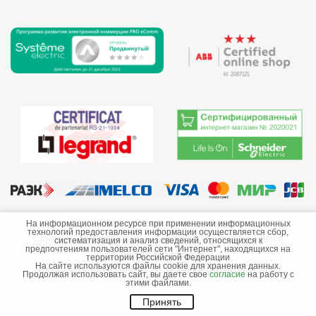
©2013-2026 ООО «Краснодарэлектро»
На информационном ресурсе при применении информационных
технологий предоставления информации осуществляется сбор,
Сайт носит информационный характер и не является
систематизация и анализ сведений, относящихся к
предпочтениям пользователей сети "Интернет", находящихся на
публичной офертой.
территории Российской Федерации
На сайте используются файлы cookie для хранения данных.
Стоимость товаров и их наличие не гарантируются.
Продолжая использовать сайт, вы даете свое
согласие
на работу с
этими файлами.
Принять