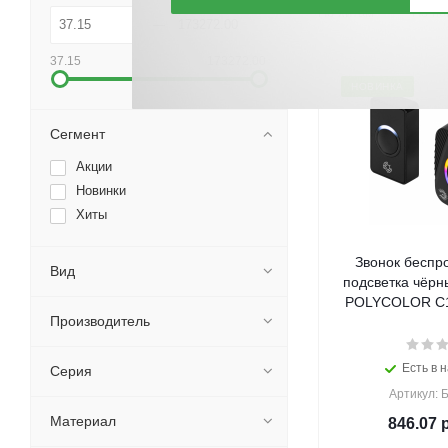
По хитам
По но
37.15
173272.00
НОВИНКА
Сегмент
Акции
Новинки
Хиты
Звонок беспр
Вид
подсветка чёрн
POLYCOLOR C10
Производитель
Есть в н
Серия
Артикул: 
Материал
846.07
р