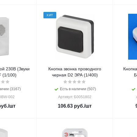
ХИТ
ой 230В (Звуки
Кнопка звонка проводного
Кнопка
 (1/100)
черная D2 ЭРА (1/400)
Б
личии (3167)
Есть в наличии (507)
 DBW-002
Артикул: Б0051802
уб.
/шт
106.63
руб.
/шт