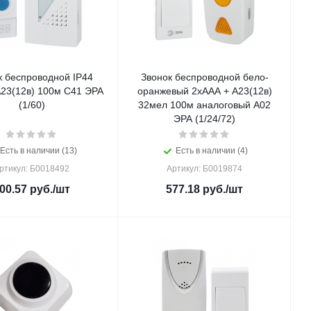
к беспроводной IP44
Звонок беспроводной бело-
А23(12в) 100м C41 ЭРА
оранжевый 2хААА + А23(12в)
(1/60)
32мел 100м аналоговый A02
ЭРА (1/24/72)
Есть в наличии (13)
Есть в наличии (4)
ртикул: Б0018492
Артикул: Б0019874
00.57
руб.
/шт
577.18
руб.
/шт