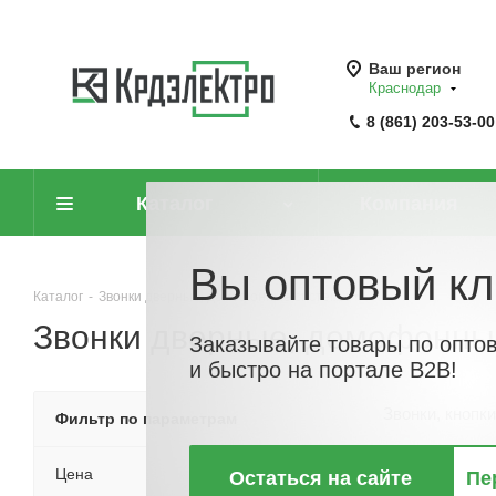
Ваш регион
Краснодар
8 (861) 203-53-00
Каталог
Компания
Вы оптовый кл
Каталог
-
Звонки дверные, домофонные системы
Звонки дверные, домофонны
Заказывайте товары по опто
и быстро на портале B2B!
Звонки, кнопк
Фильтр по параметрам
Цена
Остаться на сайте
Пе