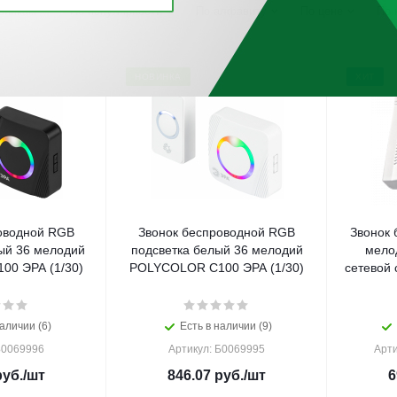
винкам
По популярности
По алфавиту
По цене
По 
НОВИНКА
ХИТ
оводной RGB
Звонок беспроводной RGB
Звонок 
ый 36 мелодий
подсветка белый 36 мелодий
мело
0 ЭРА (1/30)
POLYCOLOR C100 ЭРА (1/30)
сетевой 
аличии (6)
Есть в наличии (9)
Б0069996
Артикул: Б0069995
Арти
уб.
/шт
846.07
руб.
/шт
6