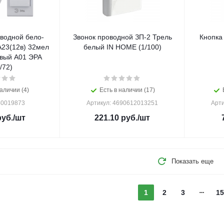
водной бело-
Звонок проводной ЗП-2 Трель
Кнопка
А23(12в) 32мел
белый IN HOME (1/100)
вый A01 ЭРА
/72)
аличии (4)
Есть в наличии (17)
Б0019873
Артикул: 4690612013251
Арти
уб.
/шт
221.10
руб.
/шт
Показать еще
1
2
3
15