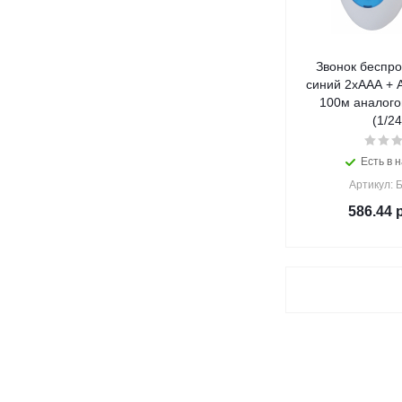
Звонок беспро
синий 2хААА + 
100м аналого
(1/24
Есть в н
Артикул: 
586.44
р