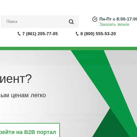
Пн-Пт с 8:00-17:0
Заказать звонок
7 (861) 205-77-05
8 (800) 555-53-20
Акции
Направления
О
иент?
е системы
вым ценам легко
и и аксессуры
Переговорные устройства и
видеодомофоны
рейти на B2B портал