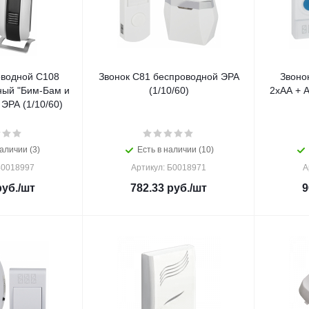
оводной C108
Звонок C81 беспроводной ЭРА
Звоно
ный "Бим-Бам и
(1/10/60)
2хАА + 
ЭРА (1/10/60)
аличии (3)
Есть в наличии (10)
Б0018997
Артикул: Б0018971
А
уб.
/шт
782.33
руб.
/шт
9