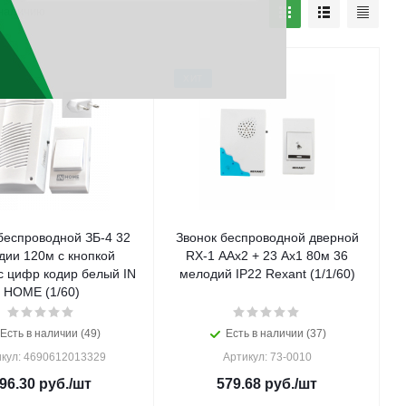
наличию
ХИТ
беспроводной ЗБ-4 32
Звонок беспроводной дверной
дии 120м с кнопкой
RX-1 ААх2 + 23 Ах1 80м 36
с цифр кодир белый IN
мелодий IP22 Rexant (1/1/60)
HOME (1/60)
Есть в наличии (49)
Есть в наличии (37)
кул: 4690612013329
Артикул: 73-0010
96.30
руб.
/шт
579.68
руб.
/шт