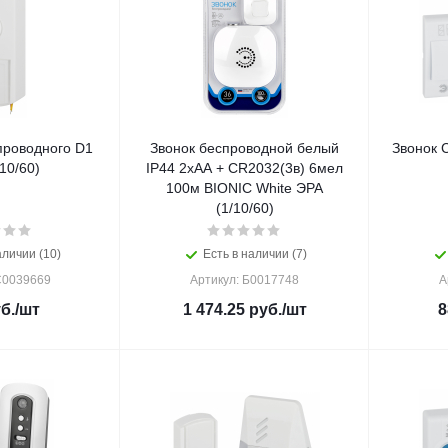
проводного D1
Звонок беспроводной белый
Звонок 
10/60)
IP44 2хАА + CR2032(3в) 6мел
100м BIONIC White ЭРА
(1/10/60)
аличии (10)
Есть в наличии (7)
C0039669
Артикул: Б0017748
А
б.
/шт
1 474.25
руб.
/шт
8