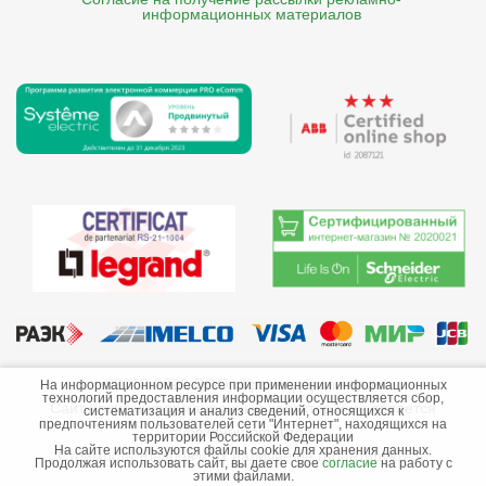
    информационных материалов
©2013-2026 ООО «Краснодарэлектро»
На информационном ресурсе при применении информационных
технологий предоставления информации осуществляется сбор,
Сайт носит информационный характер и не является
систематизация и анализ сведений, относящихся к
предпочтениям пользователей сети "Интернет", находящихся на
публичной офертой.
территории Российской Федерации
На сайте используются файлы cookie для хранения данных.
Стоимость товаров и их наличие не гарантируются.
Продолжая использовать сайт, вы даете свое
согласие
на работу с
этими файлами.