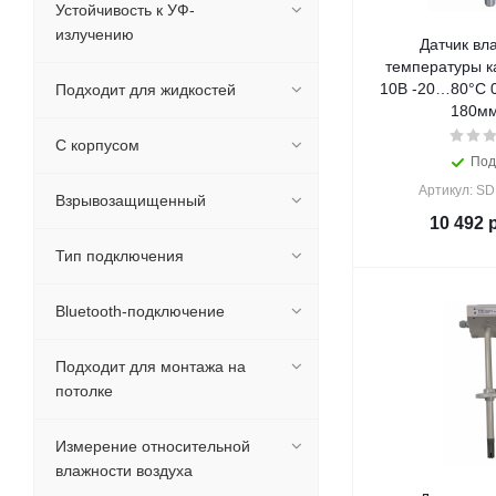
Устойчивость к УФ-
излучению
Датчик вл
температуры к
10В -20…80°C 
Подходит для жидкостей
180мм
С корпусом
Под
Артикул: S
Взрывозащищенный
10 492
р
Тип подключения
Bluetooth-подключение
Подходит для монтажа на
потолке
Измерение относительной
влажности воздуха