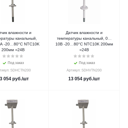
тчик влажности и
Датчик влажности и
ературы канальный,
температуры канальный, 0…
мА -20…80°С NTC10K
10В -20…80°С NTC10K 200мм
200мм =24В
=24В
Под заказ
Под заказ
тикул: SDHCTN200
Артикул: SDHVTN200
3 054
руб.
/шт
13 054
руб.
/шт