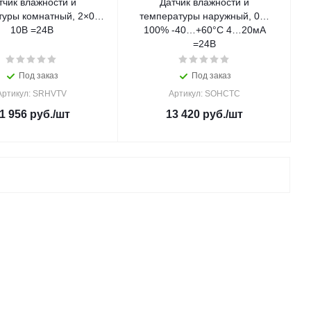
тчик влажности и
Датчик влажности и
туры комнатный, 2×0…
температуры наружный, 0…
10В =24В
100% -40…+60°С 4…20мА
=24В
Под заказ
Под заказ
Артикул: SRHVTV
Артикул: SOHCTC
1 956
руб.
/шт
13 420
руб.
/шт