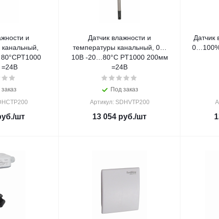
ажности и
Датчик влажности и
Датчик 
 канальный,
температуры канальный, 0…
0…100% 
…80°СPT1000
10В -20…80°С PT1000 200мм
 =24В
=24В
 заказ
Под заказ
SDHCTP200
Артикул: SDHVTP200
А
уб.
/шт
13 054
руб.
/шт
1