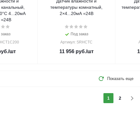
ажности и
Датчик влажности и
Да
 канальный,
температуры комнатный,
темпера
0°С 4...20мА
2×4...20мА =24В
 =24В
 заказ
Под заказ
DHCT1C200
Артикул: SRHCTC
уб.
/шт
11 956
руб.
/шт
1
Показать еще
1
2