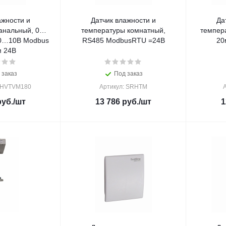
ажности и
Датчик влажности и
Да
анальный, 0…
температуры комнатный,
темпер
0…10В Modbus
RS485 ModbusRTU =24В
20
 24В
 заказ
Под заказ
DHVTVM180
Артикул: SRHTM
уб.
/шт
13 786
руб.
/шт
1