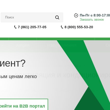
Пн-Пт с 8:00-17:0
Заказать звонок
7 (861) 205-77-05
8 (800) 555-53-20
Акции
Направления
О
иент?
HVAC/ ОВиК/ Отопление, вентиляция и кондиционирование)
ние, вентиляция и кондиционир
вым ценам легко
винкам
По популярности
По алфавиту
По цене
По 
рейти на B2B портал