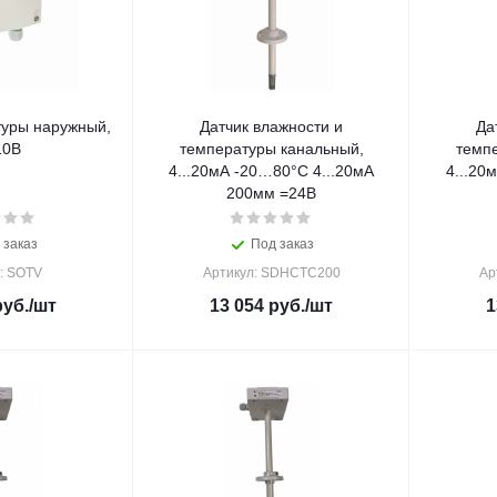
туры наружный,
Датчик влажности и
Да
10В
температуры канальный,
темп
4...20мА -20…80°С 4...20мА
4...20
200мм =24В
 заказ
Под заказ
: SOTV
Артикул: SDHCTC200
Ар
уб.
/шт
13 054
руб.
/шт
1