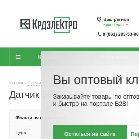
Ваш регион
Краснодар
8 (861) 203-53-00
Каталог
Компания
Вы оптовый кл
Каталог
-
Системы автоматизации
-
Датчики (сенсоры)
-
Датчик (
Датчик (HVAC/ ОВиК/ Отопле
Заказывайте товары по опто
и быстро на портале B2B!
По хитам
По но
Фильтр по параметрам
Цена
Остаться на сайте
Пе