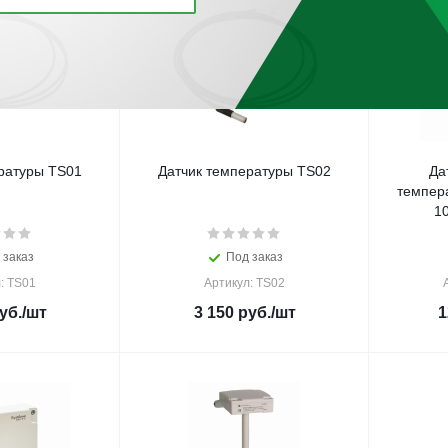
ратуры TS01
Датчик температуры TS02
Да
темпер
1
 заказ
Под заказ
: TS01
Артикул: TS02
уб.
/шт
3 150
руб.
/шт
1