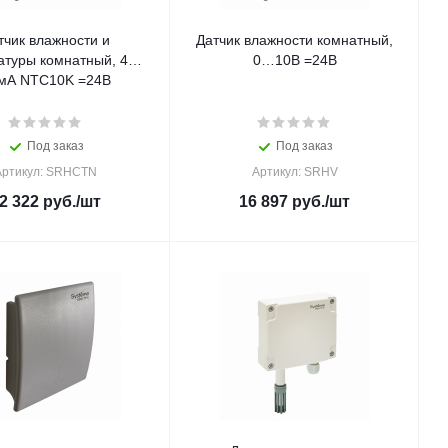
тчик влажности и
Датчик влажности комнатный,
атуры комнатный, 4…
0…10В =24В
мА NTC10K =24В
Под заказ
Под заказ
Артикул: SRHCTN
Артикул: SRHV
2 322
руб.
/шт
16 897
руб.
/шт